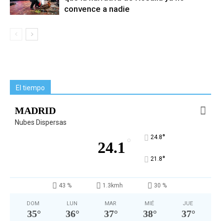
convence a nadie
El tiempo
MADRID
Nubes Dispersas
°
24.8
°
24.1
°
21.8
43 %
1.3kmh
30 %
DOM
LUN
MAR
MIÉ
JUE
35
°
36
°
37
°
38
°
37
°