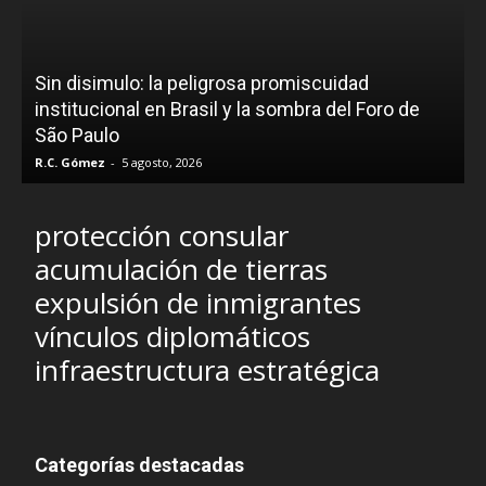
D
Sin disimulo: la peligrosa promiscuidad
p
e
institucional en Brasil y la sombra del Foro de
São Paulo
R.C. Gómez
-
5 agosto, 2026
I
protección consular
acumulación de tierras
expulsión de inmigrantes
vínculos diplomáticos
infraestructura estratégica
Categorías destacadas