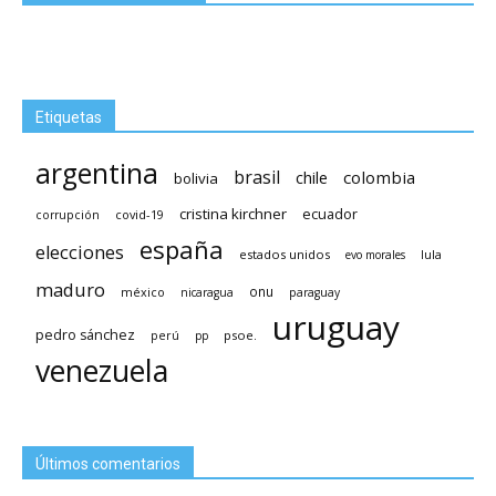
Etiquetas
argentina
brasil
chile
colombia
bolivia
cristina kirchner
ecuador
covid-19
corrupción
españa
elecciones
estados unidos
lula
evo morales
maduro
méxico
onu
nicaragua
paraguay
uruguay
pedro sánchez
psoe.
perú
pp
venezuela
Últimos comentarios