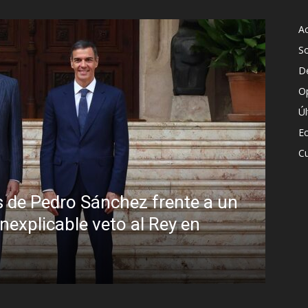
Ac
S
D
O
Ú
E
Cu
un
Sin disimulo: la peligrosa promi
Brasil y la sombra del Foro de S
R.C. Gómez
-
5 agosto, 2026