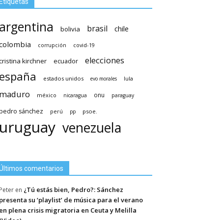
Etiquetas
argentina
brasil
chile
bolivia
colombia
covid-19
corrupción
elecciones
cristina kirchner
ecuador
españa
estados unidos
lula
evo morales
maduro
méxico
onu
nicaragua
paraguay
pedro sánchez
psoe.
perú
pp
uruguay
venezuela
Últimos comentarios
¿Tú estás bien, Pedro?: Sánchez
Peter
en
presenta su ‘playlist’ de música para el verano
en plena crisis migratoria en Ceuta y Melilla