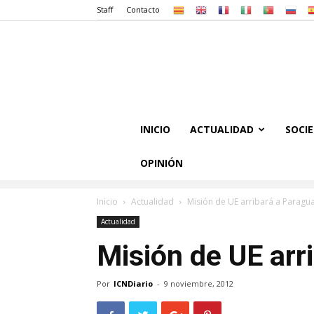
Staff
Contacto
INICIO
ACTUALIDAD
SOCI
OPINIÓN
Inicio
Actualidad
Misión de UE arribará a Paragu
Actualidad
Misión de UE arr
Por
ICNDiario
-
9 noviembre, 2012