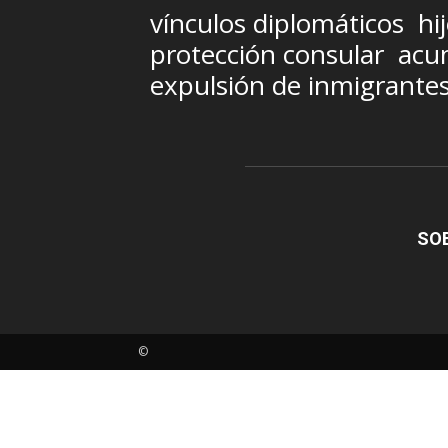
vínculos diplomáticos
hi
protección consular
acum
expulsión de inmigrante
SO
©