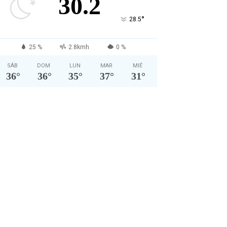
30.2
°
28.5
25 %
2.8kmh
0 %
SÁB
DOM
LUN
MAR
MIÉ
36
°
36
°
35
°
37
°
31
°