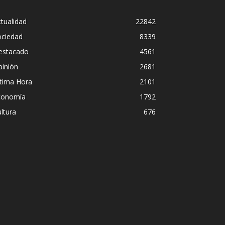
tualidad
22842
ociedad
8339
estacado
4561
pinión
2681
ltima Hora
2101
conomía
1792
ltura
676
Diego Leuc
scuidad institucional en
pero prefi
ão Paulo
streaming
Iñigo Almuena
-
4 a