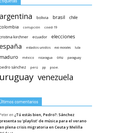
Etiquetas
argentina
brasil
chile
bolivia
colombia
covid-19
corrupción
elecciones
cristina kirchner
ecuador
españa
estados unidos
lula
evo morales
maduro
méxico
onu
nicaragua
paraguay
pedro sánchez
psoe.
perú
pp
uruguay
venezuela
Últimos comentarios
¿Tú estás bien, Pedro?: Sánchez
Peter
en
presenta su ‘playlist’ de música para el verano
en plena crisis migratoria en Ceuta y Melilla