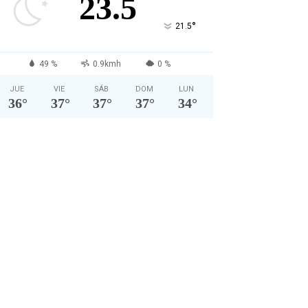
23.5
°
21.5
49 %
0.9kmh
0 %
JUE
VIE
SÁB
DOM
LUN
36
°
37
°
37
°
37
°
34
°