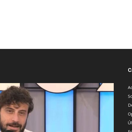
C
Ac
S
D
O
Ú
E