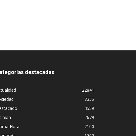
ategorías destacadas
tualidad
22841
ociedad
8335
estacado
4559
pinión
2679
ltima Hora
2100
conomía
1792