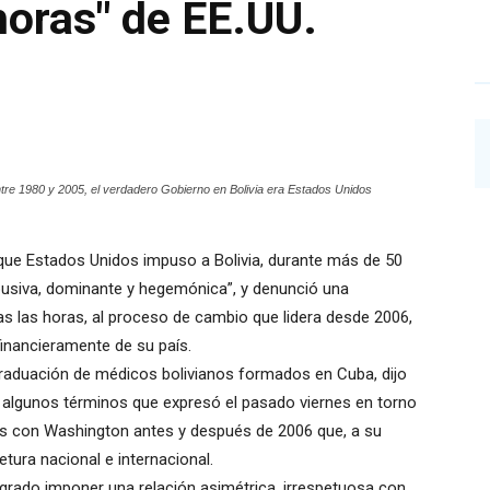
horas" de EE.UU.
tre 1980 y 2005, el verdadero Gobierno en Bolivia era Estados Unidos
que Estados Unidos impuso a Bolivia, durante más de 50
abusiva, dominante y hegemónica”, y denunció una
s las horas, al proceso de cambio que lidera desde 2006,
 financieramente de su país.
 graduación de médicos bolivianos formados en Cuba, dijo
 algunos términos que expresó el pasado viernes en torno
nos con Washington antes y después de 2006 que, a su
etura nacional e internacional.
rado imponer una relación asimétrica, irrespetuosa con