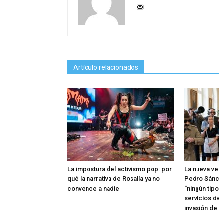
Artículo relacionados
La impostura del activismo pop: por
La nueva ve
qué la narrativa de Rosalía ya no
Pedro Sánc
convence a nadie
“ningún tip
servicios d
invasión de