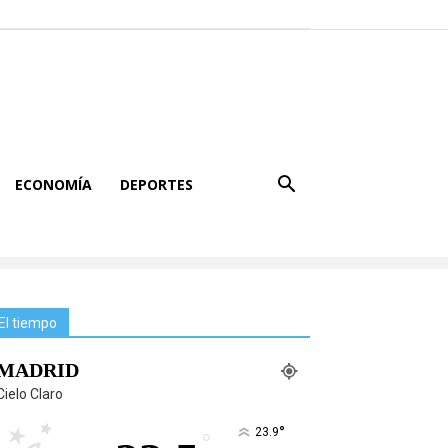
ECONOMÍA
DEPORTES
El tiempo
MADRID
Cielo Claro
°
23.9
°