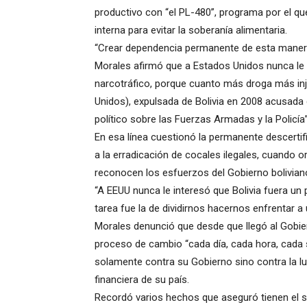
productivo con “el PL-480”, programa por el que
interna para evitar la soberanía alimentaria.
“Crear dependencia permanente de esta manera e
Morales afirmó que a Estados Unidos nunca le i
narcotráfico, porque cuanto más droga más inj
Unidos), expulsada de Bolivia en 2008 acusada 
político sobre las Fuerzas Armadas y la Policía”
En esa línea cuestionó la permanente descertif
a la erradicación de cocales ilegales, cuando
reconocen los esfuerzos del Gobierno bolivian
“A EEUU nunca le interesó que Bolivia fuera un p
tarea fue la de dividirnos hacernos enfrentar 
Morales denunció que desde que llegó al Gobie
proceso de cambio “cada día, cada hora, cada
solamente contra su Gobierno sino contra la luc
financiera de su país.
Recordó varios hechos que aseguró tienen el 