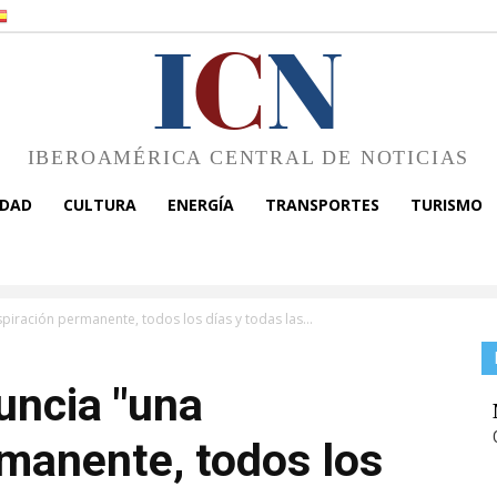
I
C
N
IBEROAMÉRICA CENTRAL DE NOTICIAS
EDAD
CULTURA
ENERGÍA
TRANSPORTES
TURISMO
iración permanente, todos los días y todas las...
uncia "una
manente, todos los