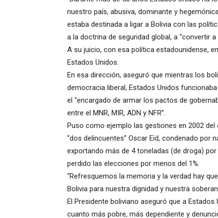
nuestro país, abusiva, dominante y hegemónica”
estaba destinada a ligar a Bolivia con las pol
a la doctrina de seguridad global, a “convertir a 
A su juicio, con esa política estadounidense, e
Estados Unidos.
En esa dirección, aseguró que mientras los b
democracia liberal, Estados Unidos funcionaba
el “encargado de armar los pactos de gobernabil
entre el MNR, MIR, ADN y NFR”.
Puso como ejemplo las gestiones en 2002 del 
“dos delincuentes” Oscar Eid, condenado por n
exportando más de 4 toneladas (de droga) por 
perdido las elecciones por menos del 1%.
“Refresquemos la memoria y la verdad hay que 
Bolivia para nuestra dignidad y nuestra sobera
El Presidente boliviano aseguró que a Estados U
cuanto más pobre, más dependiente y denunció