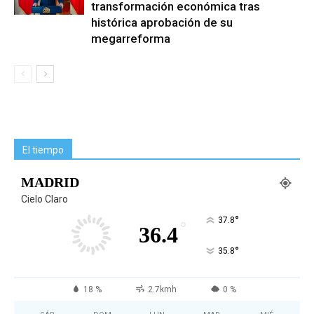
transformación económica tras
histórica aprobación de su
megarreforma
El tiempo
MADRID
Cielo Claro
°
37.8
°
36.4
°
35.8
18 %
2.7kmh
0 %