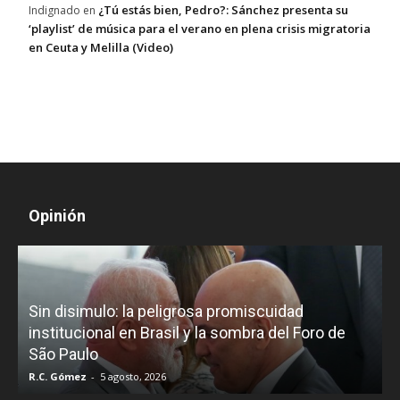
¿Tú estás bien, Pedro?: Sánchez presenta su
Indignado
en
‘playlist’ de música para el verano en plena crisis migratoria
en Ceuta y Melilla (Video)
Opinión
D
Sin disimulo: la peligrosa promiscuidad
p
e
institucional en Brasil y la sombra del Foro de
São Paulo
R.C. Gómez
-
5 agosto, 2026
I