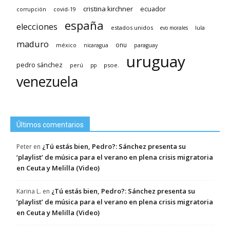
cristina kirchner
ecuador
covid-19
corrupción
españa
elecciones
estados unidos
lula
evo morales
maduro
méxico
onu
nicaragua
paraguay
uruguay
pedro sánchez
psoe.
perú
pp
venezuela
Últimos comentarios
¿Tú estás bien, Pedro?: Sánchez presenta su
Peter
en
‘playlist’ de música para el verano en plena crisis migratoria
en Ceuta y Melilla (Video)
¿Tú estás bien, Pedro?: Sánchez presenta su
Karina L.
en
‘playlist’ de música para el verano en plena crisis migratoria
en Ceuta y Melilla (Video)