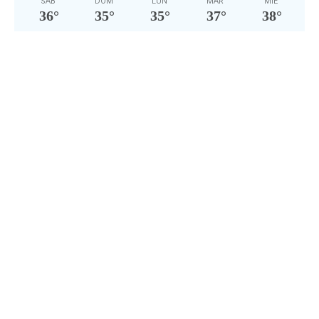
SÁB
DOM
LUN
MAR
MIÉ
36
°
35
°
35
°
37
°
38
°