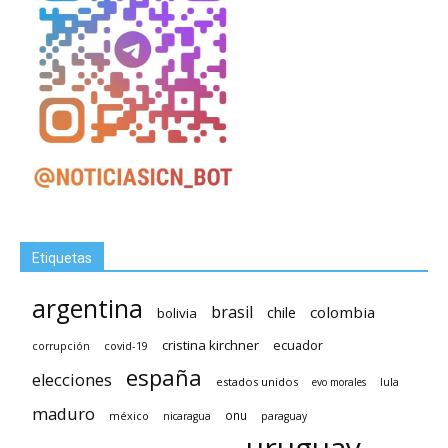
Etiquetas
argentina
brasil
chile
colombia
bolivia
cristina kirchner
ecuador
covid-19
corrupción
españa
elecciones
estados unidos
lula
evo morales
maduro
méxico
onu
nicaragua
paraguay
uruguay