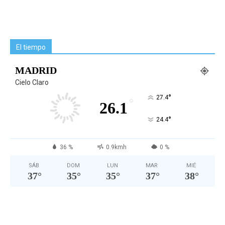
El tiempo
MADRID
Cielo Claro
°
27.4
°
26.1
°
24.4
36 %
0.9kmh
0 %
SÁB
DOM
LUN
MAR
MIÉ
37
°
35
°
35
°
37
°
38
°