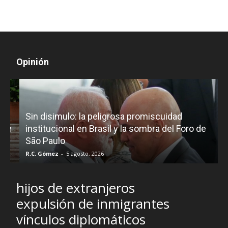
Opinión
D
Sin disimulo: la peligrosa promiscuidad
p
e
institucional en Brasil y la sombra del Foro de
São Paulo
R.C. Gómez
-
5 agosto, 2026
I
hijos de extranjeros
expulsión de inmigrantes
vínculos diplomáticos