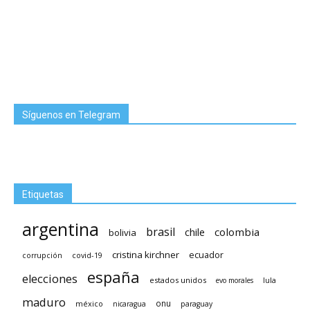
Síguenos en Telegram
Etiquetas
argentina
brasil
chile
colombia
bolivia
cristina kirchner
ecuador
covid-19
corrupción
españa
elecciones
estados unidos
lula
evo morales
maduro
méxico
onu
nicaragua
paraguay