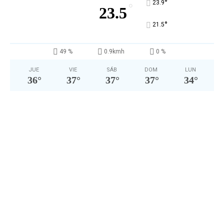
°
23.9
°
23.5
°
21.5
49 %
0.9kmh
0 %
JUE
VIE
SÁB
DOM
LUN
36
°
37
°
37
°
37
°
34
°