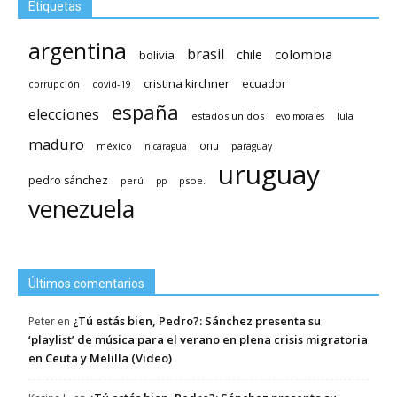
Etiquetas
argentina
brasil
chile
colombia
bolivia
cristina kirchner
ecuador
covid-19
corrupción
españa
elecciones
estados unidos
lula
evo morales
maduro
méxico
onu
nicaragua
paraguay
uruguay
pedro sánchez
psoe.
perú
pp
venezuela
Últimos comentarios
¿Tú estás bien, Pedro?: Sánchez presenta su
Peter
en
‘playlist’ de música para el verano en plena crisis migratoria
en Ceuta y Melilla (Video)