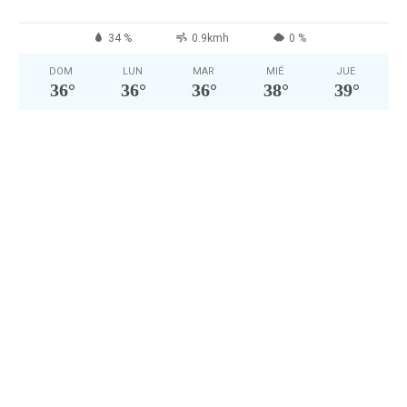
34 %
0.9kmh
0 %
DOM
LUN
MAR
MIÉ
JUE
36
°
36
°
36
°
38
°
39
°