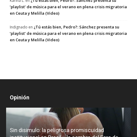
¿Tú estás bien, Pedro?: Sánchez presenta su
Karina L.
en
‘playlist’ de música para el verano en plena crisis migratoria
en Ceuta y Melilla (Video)
¿Tú estás bien, Pedro?: Sánchez presenta su
Indignado
en
‘playlist’ de música para el verano en plena crisis migratoria
en Ceuta y Melilla (Video)
Opinión
D
Sin disimulo: la peligrosa promiscuidad
p