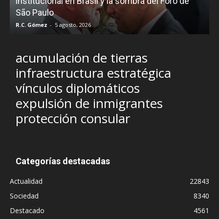
e
institucional en Brasil y la sombra del Foro de
São Paulo
R.C. Gómez
-
5 agosto, 2026
I
acumulación de tierras
infraestructura estratégica
vínculos diplomáticos
expulsión de inmigrantes
protección consular
Categorías destacadas
Actualidad
22843
Sociedad
8340
Destacado
4561