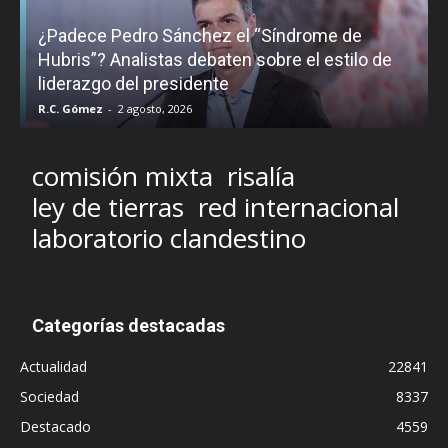
¿Padece Pedro Sánchez el “Síndrome de
C
Hubris”? Analistas debaten sobre el estilo de
c
liderazgo del presidente
R.C. Gómez
-
2 agosto, 2026
M
comisión mixta
risalía
ley de tierras
red internacional
laboratorio clandestino
Categorías destacadas
Actualidad
22841
Sociedad
8337
Destacado
4559