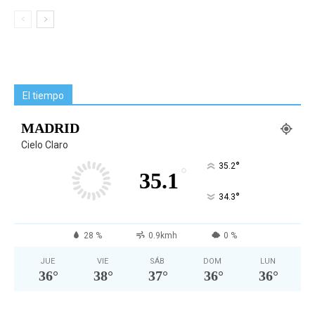
El tiempo
MADRID
Cielo Claro
°
35.2
°
35.1
°
34.3
28 %
0.9kmh
0 %
JUE
VIE
SÁB
DOM
LUN
36
°
38
°
37
°
36
°
36
°