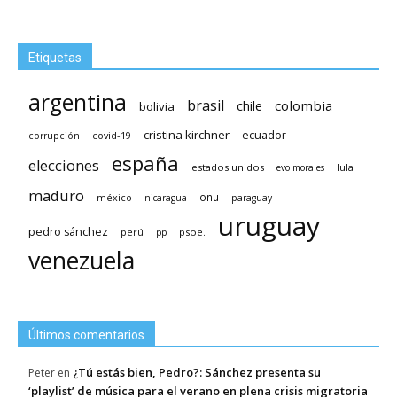
Etiquetas
argentina
brasil
chile
colombia
bolivia
cristina kirchner
ecuador
covid-19
corrupción
españa
elecciones
estados unidos
lula
evo morales
maduro
méxico
onu
nicaragua
paraguay
uruguay
pedro sánchez
psoe.
perú
pp
venezuela
Últimos comentarios
¿Tú estás bien, Pedro?: Sánchez presenta su
Peter
en
‘playlist’ de música para el verano en plena crisis migratoria