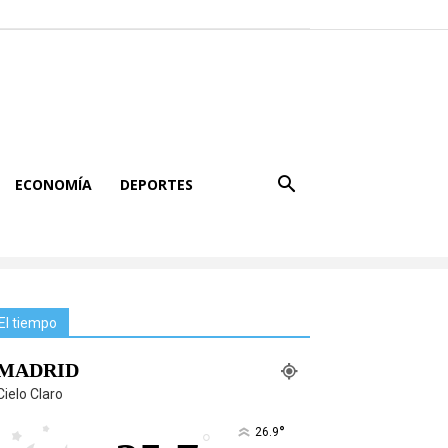
ECONOMÍA
DEPORTES
El tiempo
MADRID
Cielo Claro
°
26.9
°