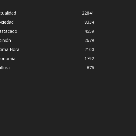
tualidad
22841
ociedad
8334
estacado
4559
pinión
2679
ltima Hora
2100
conomía
1792
ltura
676
rome de Hubris”?
 de liderazgo del
Ceuta, una
blinda ant
María Inés Vivas
-