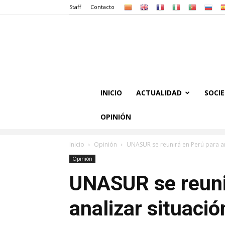
Staff
Contacto
INICIO
ACTUALIDAD
SOCI
OPINIÓN
Inicio
Opinión
UNASUR se reunirá en Perú para an
Opinión
UNASUR se reuni
analizar situaci