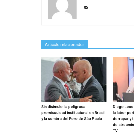
Artículo relacionados
Sin disimulo: la peligrosa
Diego Leuco
promiscuidad institucional en Brasil
la labor per
y la sombra del Foro de São Paulo
derrapar y 
de streamin
TV