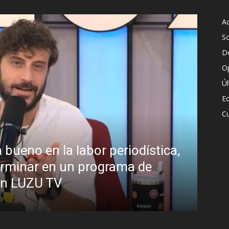
Ac
S
D
O
Ú
E
Cu
ca,
¿Padece Pedro Sánchez el “Sínd
Analistas debaten sobre el estilo
presidente
R.C. Gómez
-
2 agosto, 2026