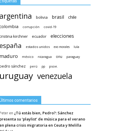
Etiquetas
argentina
brasil
chile
bolivia
colombia
covid-19
corrupción
elecciones
cristina kirchner
ecuador
españa
estados unidos
lula
evo morales
maduro
méxico
onu
nicaragua
paraguay
pedro sánchez
psoe.
perú
pp
uruguay
venezuela
Últimos comentarios
¿Tú estás bien, Pedro?: Sánchez
Peter
en
presenta su ‘playlist’ de música para el verano
en plena crisis migratoria en Ceuta y Melilla