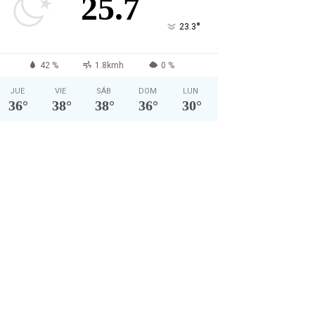
25.7
°
23.3
42 %
1.8kmh
0 %
JUE
VIE
SÁB
DOM
LUN
36
°
38
°
38
°
36
°
30
°