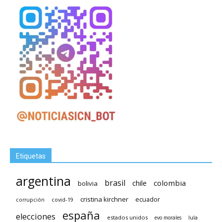
Etiquetas
argentina
brasil
chile
colombia
bolivia
cristina kirchner
ecuador
covid-19
corrupción
españa
elecciones
estados unidos
lula
evo morales