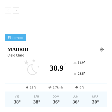
El tiempo
MADRID
Cielo Claro
°
31.9
°
30.9
°
28.5
28 %
2.7kmh
0 %
VIE
SÁB
DOM
LUN
MAR
38
°
38
°
36
°
36
°
30
°