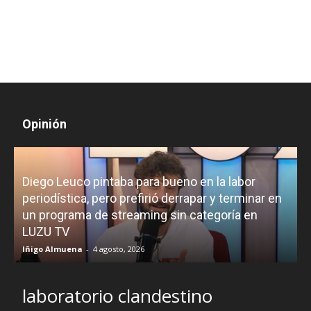
Opinión
Diego Leuco pintaba para bueno en la labor
periodística, pero prefirió derrapar y terminar en
un programa de streaming sin categoría en
H
LUZU TV
l
Iñigo Almuena
-
4 agosto, 2026
R
laboratorio clandestino