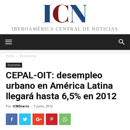
I
C
N
IBEROAMÉRICA CENTRAL DE NOTICIAS
Inicio
Economía
Economía
CEPAL-OIT: desempleo
urbano en América Latina
llegará hasta 6,5% en 2012
Por
ICNDiario
-
7 junio, 2012