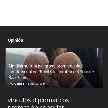
Opinión
D
Sin disimulo: la peligrosa promiscuidad
p
e
institucional en Brasil y la sombra del Foro de
São Paulo
R.C. Gómez
-
5 agosto, 2026
I
vínculos diplomáticos
protección consular