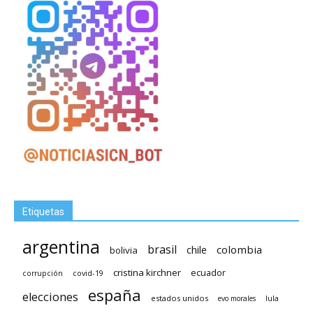
Etiquetas
argentina
brasil
chile
colombia
bolivia
cristina kirchner
ecuador
covid-19
corrupción
españa
elecciones
estados unidos
lula
evo morales