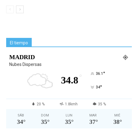
El tiempo
MADRID
Nubes Dispersas
°
36.1
°
34.8
°
34
20 %
1.8kmh
35 %
SÁB
DOM
LUN
MAR
MIÉ
34
°
35
°
35
°
37
°
38
°