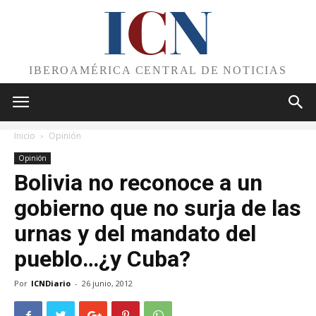
I
C
N
IBEROAMÉRICA CENTRAL DE NOTICIAS
Inicio
Opinión
Opinión
Bolivia no reconoce a un
gobierno que no surja de las
urnas y del mandato del
pueblo…¿y Cuba?
Por
ICNDiario
-
26 junio, 2012