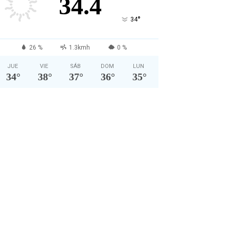
34.4
°
34
26 %
1.3kmh
0 %
JUE
VIE
SÁB
DOM
LUN
34
°
38
°
37
°
36
°
35
°