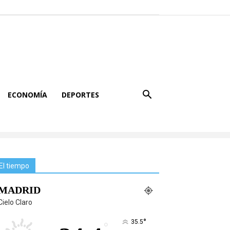
ECONOMÍA
DEPORTES
El tiempo
MADRID
Cielo Claro
°
35.5
°