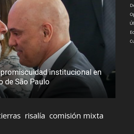
D
O
Ú
E
Cu
Diego Leuco pintaba para bueno 
en
pero prefirió derrapar y termin
streaming sin categoría en LUZ
Iñigo Almuena
-
4 agosto, 2026
tierras
risalía
comisión mixta