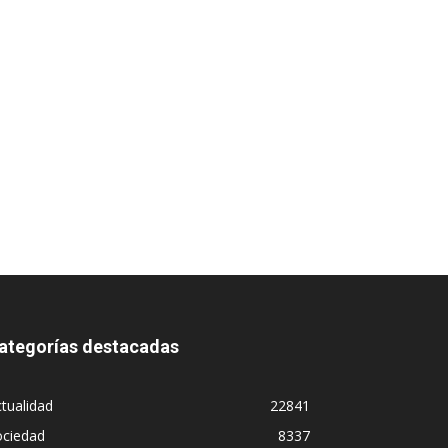
ategorías destacadas
tualidad
22841
ociedad
8337