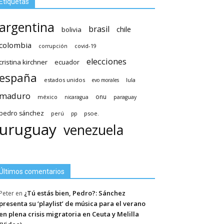
Etiquetas
argentina
brasil
chile
bolivia
colombia
covid-19
corrupción
elecciones
cristina kirchner
ecuador
españa
estados unidos
lula
evo morales
maduro
méxico
onu
nicaragua
paraguay
pedro sánchez
psoe.
perú
pp
uruguay
venezuela
Últimos comentarios
¿Tú estás bien, Pedro?: Sánchez
Peter
en
presenta su ‘playlist’ de música para el verano
en plena crisis migratoria en Ceuta y Melilla