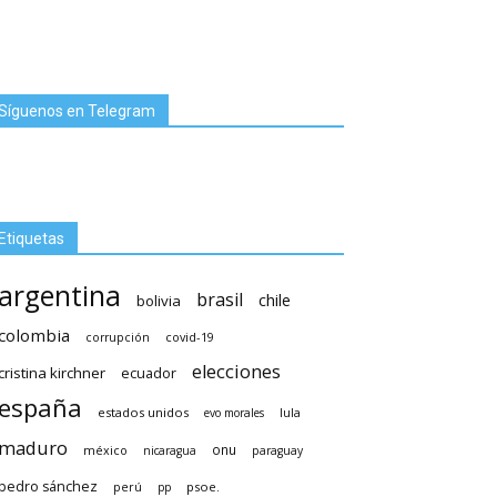
Síguenos en Telegram
Etiquetas
argentina
brasil
chile
bolivia
colombia
covid-19
corrupción
elecciones
cristina kirchner
ecuador
españa
estados unidos
lula
evo morales
maduro
méxico
onu
nicaragua
paraguay
pedro sánchez
psoe.
perú
pp