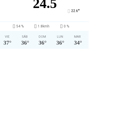
24.5
°
22.6
54 %
1.8kmh
0 %
VIE
SÁB
DOM
LUN
MAR
37
°
36
°
36
°
36
°
34
°