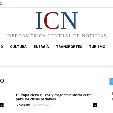
I
C
N
IBEROAMÉRICA CENTRAL DE NOTICIAS
AD
CULTURA
ENERGÍA
TRANSPORTES
TURISMO
ro
El Papa eleva su voz y exige ‘tolerancia cero’
para los curas pedófilos
ICNDiario
-
2 enero, 2017
0
0