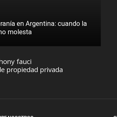
eranía en Argentina: cuando la
 no molesta
thony fauci
de propiedad privada