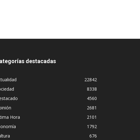
ategorías destacadas
tualidad
22842
ociedad
8338
estacado
4560
pinión
2681
ltima Hora
2101
conomía
1792
ltura
676