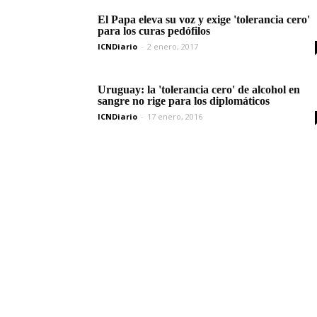
El Papa eleva su voz y exige 'tolerancia cero'
para los curas pedófilos
ICNDiario
-
2 enero, 2017
Uruguay: la 'tolerancia cero' de alcohol en
sangre no rige para los diplomáticos
ICNDiario
-
17 enero, 2016