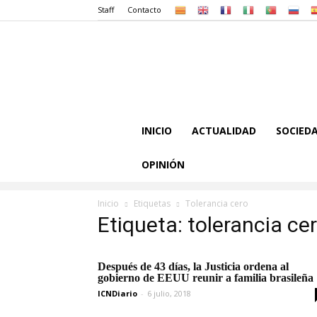
Staff
Contacto
INICIO
ACTUALIDAD
SOCIED
OPINIÓN
Inicio
Etiquetas
Tolerancia cero
Etiqueta: tolerancia ce
Después de 43 días, la Justicia ordena al
gobierno de EEUU reunir a familia brasileña
ICNDiario
-
6 julio, 2018