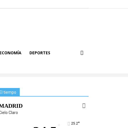
ECONOMÍA
DEPORTES
El tiempo
MADRID
Cielo Claro
°
25.2
°