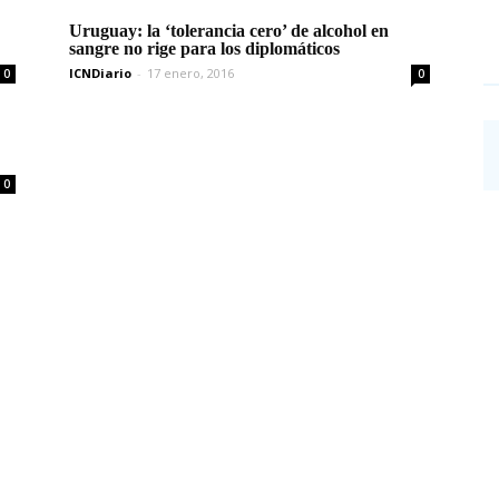
Uruguay: la ‘tolerancia cero’ de alcohol en
sangre no rige para los diplomáticos
ICNDiario
-
17 enero, 2016
0
0
0