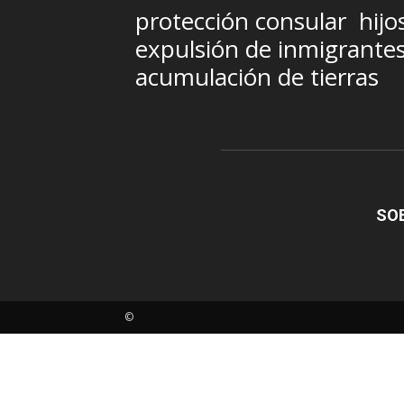
protección consular
hijo
expulsión de inmigrante
acumulación de tierras
SO
©