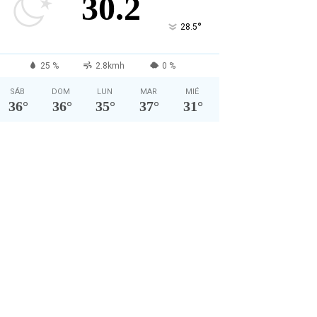
30.2
°
28.5
25 %
2.8kmh
0 %
SÁB
DOM
LUN
MAR
MIÉ
36
°
36
°
35
°
37
°
31
°