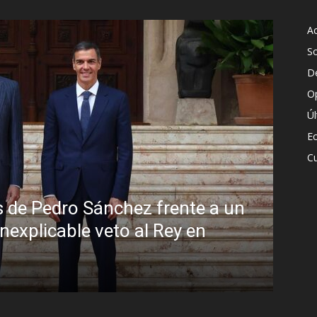
Ac
S
D
O
Ú
E
Cu
Sánchez frente a un
e veto al Rey en
Sin disimulo: 
Brasil y la so
R.C. Gómez
-
5 agosto, 2026