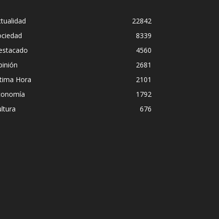
tualidad
22842
ociedad
8339
estacado
4560
pinión
2681
ltima Hora
2101
conomía
1792
ltura
676
la peligrosa promiscuidad institucional 
mbra del Foro de São Paulo