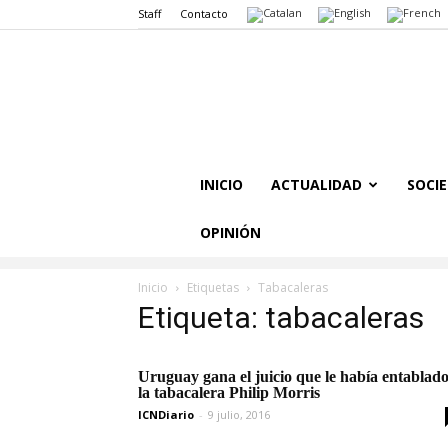
Staff
Contacto
INICIO
ACTUALIDAD
SOCI
OPINIÓN
Inicio
Etiquetas
Tabacaleras
Etiqueta: tabacaleras
Uruguay gana el juicio que le había entablad
la tabacalera Philip Morris
ICNDiario
-
9 julio, 2016