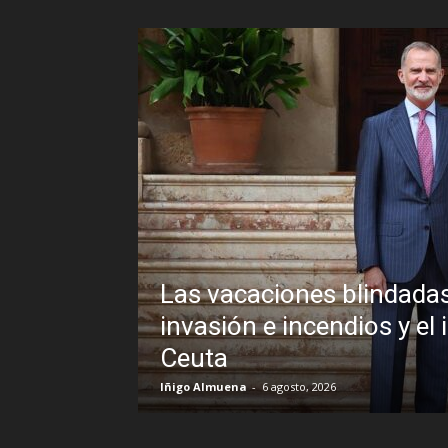
Las vacaciones blindadas de Pedro 
invasión e incendios y el inexplicabl
Ceuta
Iñigo Almuena
-
6 agosto, 2026