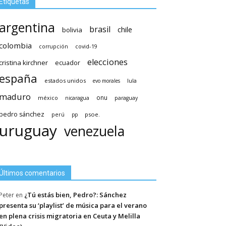
Etiquetas
argentina
brasil
chile
bolivia
colombia
covid-19
corrupción
elecciones
cristina kirchner
ecuador
españa
estados unidos
lula
evo morales
maduro
méxico
onu
nicaragua
paraguay
pedro sánchez
psoe.
perú
pp
uruguay
venezuela
Últimos comentarios
¿Tú estás bien, Pedro?: Sánchez
Peter
en
presenta su ‘playlist’ de música para el verano
en plena crisis migratoria en Ceuta y Melilla