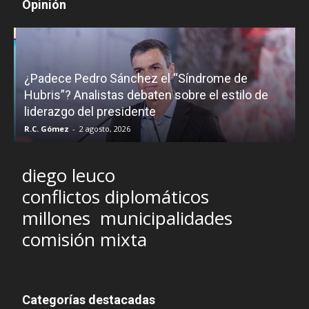
Opinión
¿Padece Pedro Sánchez el “Síndrome de
C
Hubris”? Analistas debaten sobre el estilo de
c
liderazgo del presidente
R.C. Gómez
-
2 agosto, 2026
M
diego leuco
conflictos diplomáticos
millones
municipalidades
comisión mixta
Categorías destacadas