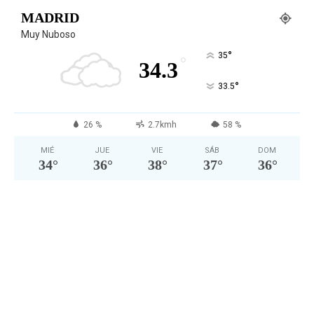
MADRID
Muy Nuboso
°
35
°
34.3
°
33.5
26 %
2.7kmh
58 %
MIÉ
JUE
VIE
SÁB
DOM
34
°
36
°
38
°
37
°
36
°