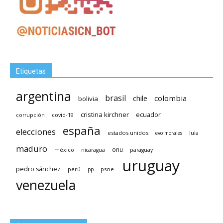
Etiquetas
argentina
brasil
chile
colombia
bolivia
cristina kirchner
ecuador
covid-19
corrupción
españa
elecciones
estados unidos
lula
evo morales
maduro
méxico
onu
nicaragua
paraguay
uruguay
pedro sánchez
psoe.
perú
pp
venezuela