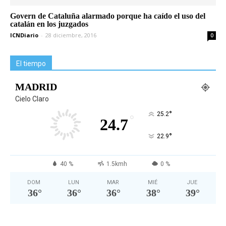
Govern de Cataluña alarmado porque ha caído el uso del
catalán en los juzgados
ICNDiario
-
28 diciembre, 2016
0
El tiempo
MADRID
Cielo Claro
°
25.2
°
24.7
°
22.9
40 %
1.5kmh
0 %
DOM
LUN
MAR
MIÉ
JUE
36
°
36
°
36
°
38
°
39
°