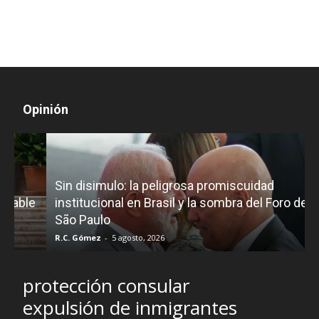
Opinión
D
Sin disimulo: la peligrosa promiscuidad
p
e
institucional en Brasil y la sombra del Foro de
São Paulo
R.C. Gómez
-
5 agosto, 2026
I
protección consular
expulsión de inmigrantes