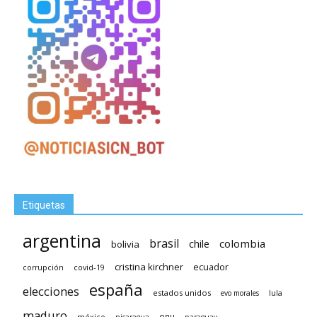
Etiquetas
argentina
brasil
chile
colombia
bolivia
cristina kirchner
ecuador
covid-19
corrupción
españa
elecciones
estados unidos
lula
evo morales
maduro
méxico
onu