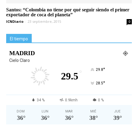
Santos: “Colombia no tiene por qué seguir siendo el primer
exportador de coca del planeta”
ICNDiario
-
23 septiembre, 2015
0
El tiempo
MADRID
Cielo Claro
°
29.8
°
29.5
°
28.5
34 %
0.9kmh
0 %
DOM
LUN
MAR
MIÉ
JUE
36
°
36
°
36
°
38
°
39
°