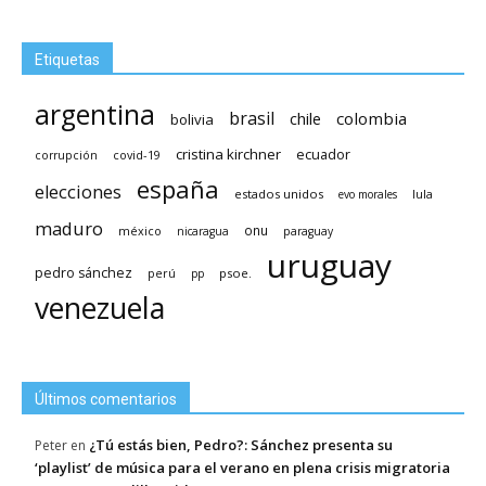
Etiquetas
argentina
brasil
chile
colombia
bolivia
cristina kirchner
ecuador
covid-19
corrupción
españa
elecciones
estados unidos
lula
evo morales
maduro
méxico
onu
nicaragua
paraguay
uruguay
pedro sánchez
psoe.
perú
pp
venezuela
Últimos comentarios
¿Tú estás bien, Pedro?: Sánchez presenta su
Peter
en
‘playlist’ de música para el verano en plena crisis migratoria