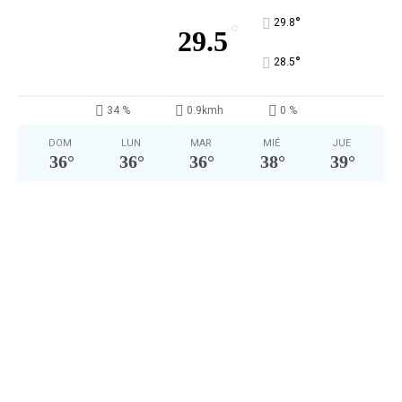
°
29.8
°
29.5
°
28.5
34 %
0.9kmh
0 %
DOM
LUN
MAR
MIÉ
JUE
36
°
36
°
36
°
38
°
39
°