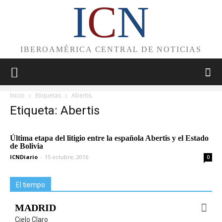
I
C
N
IBEROAMÉRICA CENTRAL DE NOTICIAS
Inicio
Etiquetas
Abertis
Etiqueta: Abertis
Última etapa del litigio entre la española Abertis y el Estado
de Bolivia
ICNDiario
-
15 octubre, 2016
0
El tiempo
MADRID
Cielo Claro