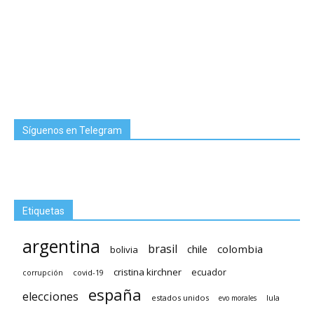
Síguenos en Telegram
Etiquetas
argentina
brasil
chile
colombia
bolivia
cristina kirchner
ecuador
covid-19
corrupción
españa
elecciones
estados unidos
lula
evo morales