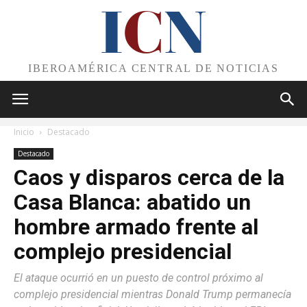
I
C
N
IBEROAMÉRICA CENTRAL DE NOTICIAS
Inicio
Destacado
Destacado
Caos y disparos cerca de la
Casa Blanca: abatido un
hombre armado frente al
complejo presidencial
El ataque ocurrió en un puesto de control próximo al
complejo presidencial mientras Donald Trump permanecía