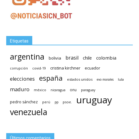
Etiquetas
argentina
brasil
chile
colombia
bolivia
cristina kirchner
ecuador
covid-19
corrupción
españa
elecciones
estados unidos
lula
evo morales
maduro
méxico
onu
nicaragua
paraguay
uruguay
pedro sánchez
psoe.
perú
pp
venezuela
Últimos comentarios