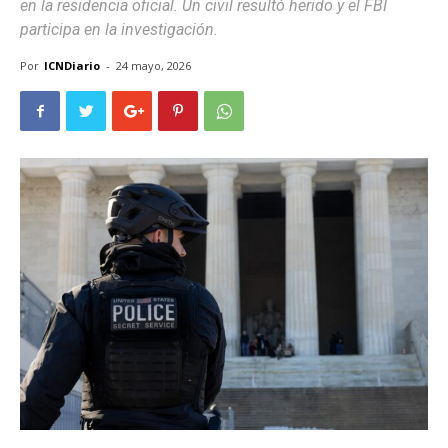
en la residencia oficial. Un civil resultó herido y el FBI
participa en la investigación.
Por
ICNDiario
-
24 mayo, 2026