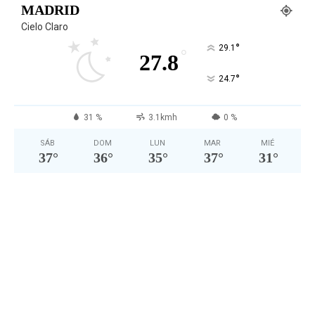
MADRID
Cielo Claro
°
29.1
°
27.8
°
24.7
31 %
3.1kmh
0 %
SÁB
DOM
LUN
MAR
MIÉ
37
°
36
°
35
°
37
°
31
°