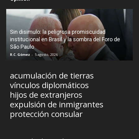
D
Sin disimulo: la peligrosa promiscuidad
p
e
institucional en Brasil y la sombra del Foro de
São Paulo
R.C. Gómez
-
5 agosto, 2026
I
acumulación de tierras
vínculos diplomáticos
hijos de extranjeros
expulsión de inmigrantes
protección consular