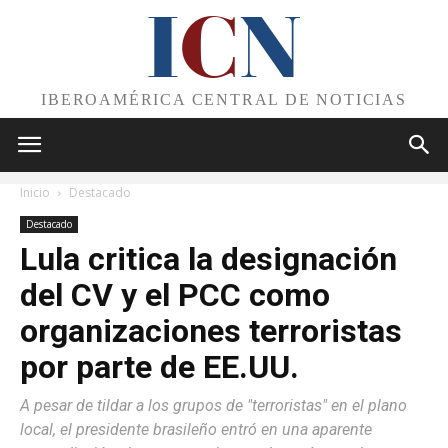
I
C
N
IBEROAMÉRICA CENTRAL DE NOTICIAS
Inicio
Destacado
Destacado
Lula critica la designación
del CV y el PCC como
organizaciones terroristas
por parte de EE.UU.
A pesar de tildar a los grupos de "terroristas" en el plano
local, el presidente brasileño entró en una aparente