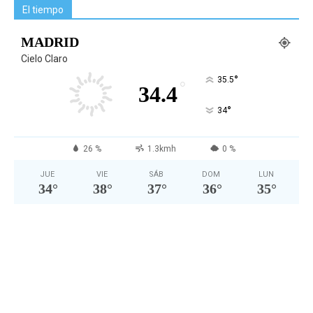
El tiempo
MADRID
Cielo Claro
°
35.5
°
34.4
°
34
26 %
1.3kmh
0 %
JUE
VIE
SÁB
DOM
LUN
34
°
38
°
37
°
36
°
35
°