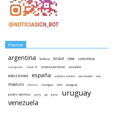
Etiquetas
argentina
brasil
chile
colombia
bolivia
cristina kirchner
ecuador
covid-19
corrupción
españa
elecciones
estados unidos
lula
evo morales
maduro
méxico
onu
nicaragua
paraguay
uruguay
pedro sánchez
psoe.
perú
pp
venezuela