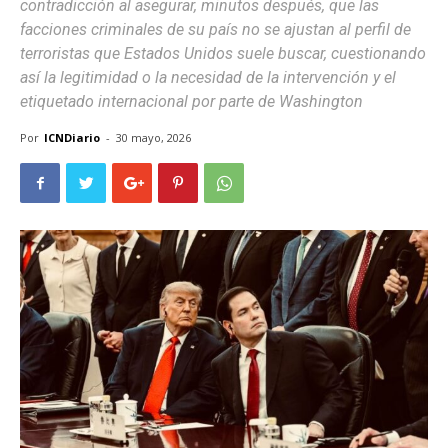
contradicción al asegurar, minutos después, que las
facciones criminales de su país no se ajustan al perfil de
terroristas que Estados Unidos suele buscar, cuestionando
así la legitimidad o la necesidad de la intervención y el
etiquetado internacional por parte de Washington
Por
ICNDiario
-
30 mayo, 2026