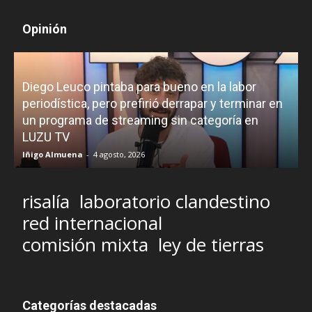
Opinión
Diego Leuco pintaba para bueno en la labor
periodística, pero prefirió derrapar y terminar en
un programa de streaming sin categoría en
H
LUZU TV
l
Iñigo Almuena
-
4 agosto, 2026
R
risalía
laboratorio clandestino
red internacional
comisión mixta
ley de tierras
Categorías destacadas