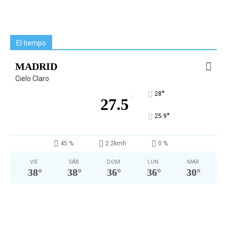
El tiempo
MADRID
Cielo Claro
°
28
°
27.5
°
25.9
45 %
2.2kmh
0 %
VIE
SÁB
DOM
LUN
MAR
38
°
38
°
36
°
36
°
30
°