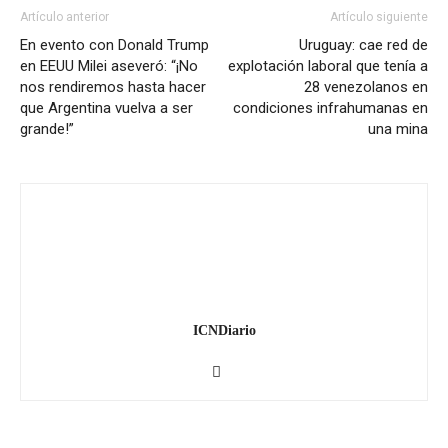
Artículo anterior
Artículo siguiente
En evento con Donald Trump
Uruguay: cae red de
en EEUU Milei aseveró: “¡No
explotación laboral que tenía a
nos rendiremos hasta hacer
28 venezolanos en
que Argentina vuelva a ser
condiciones infrahumanas en
grande!”
una mina
ICNDiario