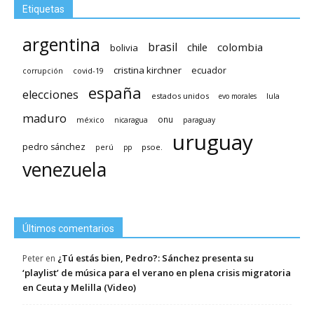
Etiquetas
argentina
brasil
chile
colombia
bolivia
cristina kirchner
ecuador
covid-19
corrupción
españa
elecciones
estados unidos
lula
evo morales
maduro
méxico
onu
nicaragua
paraguay
uruguay
pedro sánchez
psoe.
perú
pp
venezuela
Últimos comentarios
¿Tú estás bien, Pedro?: Sánchez presenta su
Peter
en
‘playlist’ de música para el verano en plena crisis migratoria
en Ceuta y Melilla (Video)