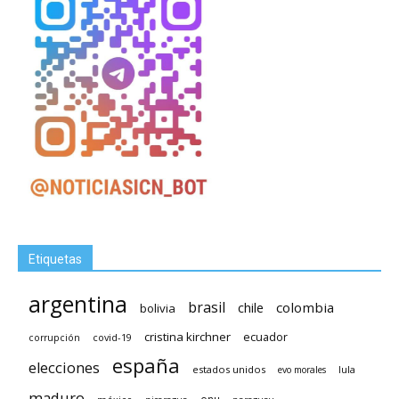
Etiquetas
argentina
brasil
chile
colombia
bolivia
cristina kirchner
ecuador
covid-19
corrupción
españa
elecciones
estados unidos
lula
evo morales
maduro