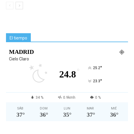
El tiempo
MADRID
Cielo Claro
°
25.2
°
24.8
°
23.3
34 %
0.9kmh
0 %
SÁB
DOM
LUN
MAR
MIÉ
37
°
36
°
35
°
37
°
36
°