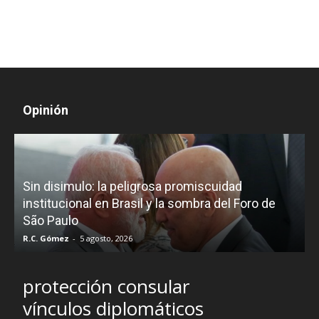
Opinión
D
Sin disimulo: la peligrosa promiscuidad
p
e
institucional en Brasil y la sombra del Foro de
São Paulo
R.C. Gómez
-
5 agosto, 2026
I
protección consular
vínculos diplomáticos