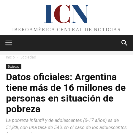
I
C
N
IBEROAMÉRICA CENTRAL DE NOTICIAS
Inicio
Sociedad
Sociedad
Datos oficiales: Argentina
tiene más de 16 millones de
personas en situación de
pobreza
La pobreza infantil y de adolescentes (0-17 años) es de
51,8%, con una tasa de 54% en el caso de los adolescentes