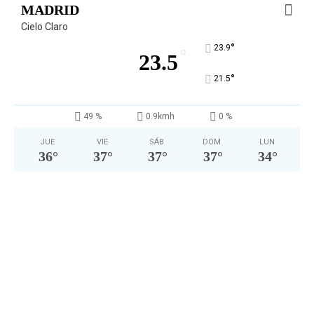
MADRID
Cielo Claro
°
23.9
°
23.5
°
21.5
49 %
0.9kmh
0 %
JUE
VIE
SÁB
DOM
LUN
36
°
37
°
37
°
37
°
34
°