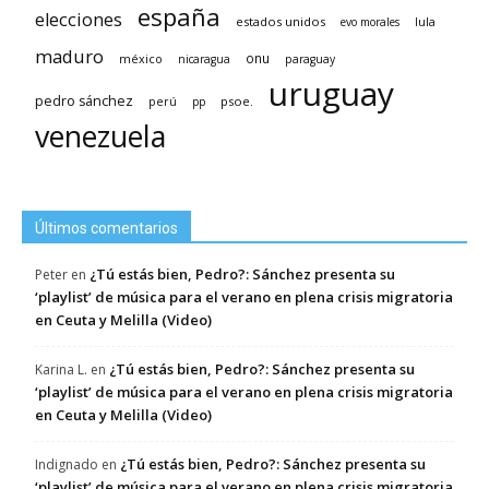
españa
elecciones
estados unidos
lula
evo morales
maduro
méxico
onu
nicaragua
paraguay
uruguay
pedro sánchez
psoe.
perú
pp
venezuela
Últimos comentarios
¿Tú estás bien, Pedro?: Sánchez presenta su
Peter
en
‘playlist’ de música para el verano en plena crisis migratoria
en Ceuta y Melilla (Video)
¿Tú estás bien, Pedro?: Sánchez presenta su
Karina L.
en
‘playlist’ de música para el verano en plena crisis migratoria
en Ceuta y Melilla (Video)
¿Tú estás bien, Pedro?: Sánchez presenta su
Indignado
en
‘playlist’ de música para el verano en plena crisis migratoria