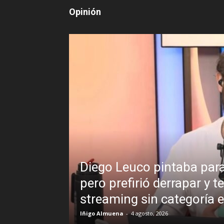
Opinión
abor periodística,
¿Padece Pedro S
n programa de
Analistas debaten
presidente
R.C. Gómez
-
2 agosto, 2026