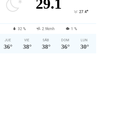
29.1
°
27.4
32 %
2.9kmh
1 %
JUE
VIE
SÁB
DOM
LUN
36
°
38
°
38
°
36
°
30
°