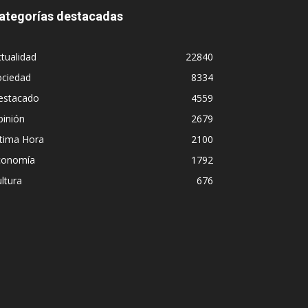
ategorías destacadas
tualidad
22840
ociedad
8334
estacado
4559
pinión
2679
ltima Hora
2100
conomía
1792
ltura
676
Ceuta, una ciudad sitiada por el m
blinda ante la inacción de un Gob
María Inés Vivas
-
1 agosto, 2026