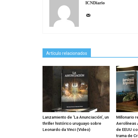
ICNDiario
Artículo relacionados
Lanzamiento de ‘La Anunciación’, un
Millonario r
thriller histórico uruguayo sobre
Aerolíneas 
Leonardo da Vinci (Video)
de EEUU conf
trama de Cr