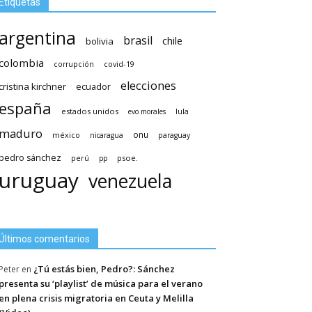
Etiquetas
argentina
brasil
chile
bolivia
colombia
covid-19
corrupción
elecciones
cristina kirchner
ecuador
españa
estados unidos
lula
evo morales
maduro
méxico
onu
nicaragua
paraguay
pedro sánchez
psoe.
perú
pp
uruguay
venezuela
Últimos comentarios
¿Tú estás bien, Pedro?: Sánchez
Peter
en
presenta su ‘playlist’ de música para el verano
en plena crisis migratoria en Ceuta y Melilla