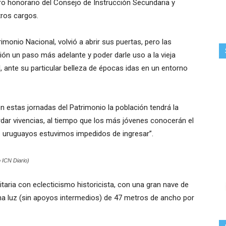
tro honorario del Consejo de Instrucción Secundaria y
otros cargos.
imonio Nacional, volvió a abrir sus puertas, pero las
ción un paso más adelante y poder darle uso a la vieja
l, ante su particular belleza de épocas idas en un entorno
n estas jornadas del Patrimonio la población tendrá la
dar vivencias, al tiempo que los más jóvenes conocerán el
os uruguayos estuvimos impedidos de ingresar”.
o ICN Diario)
itaria con eclecticismo historicista, con una gran nave de
una luz (sin apoyos intermedios) de 47 metros de ancho por