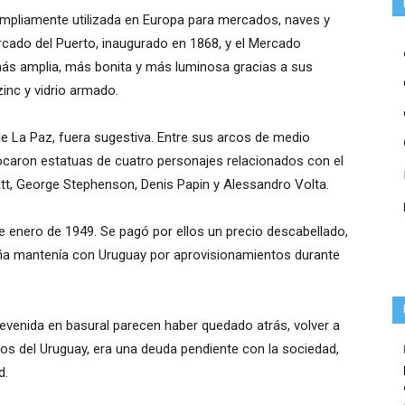
 ampliamente utilizada en Europa para mercados, naves y
rcado del Puerto, inaugurado en 1868, y el Mercado
 más amplia, más bonita y más luminosa gracias a sus
inc y vidrio armado.
lle La Paz, fuera sugestiva. Entre sus arcos de medio
ocaron estatuas de cuatro personajes relacionados con el
Watt, George Stephenson, Denis Papin y Alessandro Volta.
de enero de 1949. Se pagó por ellos un precio descabellado,
aña mantenía con Uruguay por aprovisionamientos durante
evenida en basural parecen haber quedado atrás, volver a
ios del Uruguay, era una deuda pendiente con la sociedad,
d.