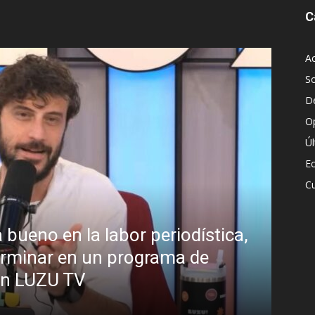
C
Ac
S
D
O
Ú
E
Cu
ánchez el “Síndrome de Hubris”?
 sobre el estilo de liderazgo del