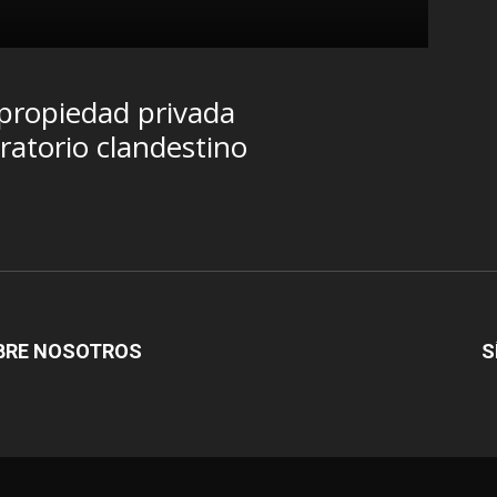
Iñigo
 propiedad privada
ratorio clandestino
BRE NOSOTROS
S