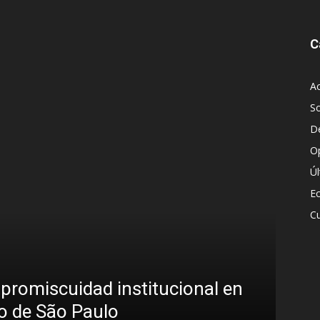
C
Ac
S
D
O
Ú
E
Cu
Die
a promiscuidad institucional en
per
ro de São Paulo
str