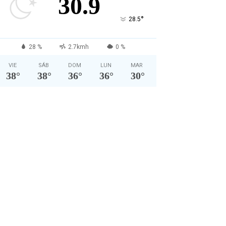
30.9
°
28.5
28 %
2.7kmh
0 %
VIE
SÁB
DOM
LUN
MAR
38
°
38
°
36
°
36
°
30
°