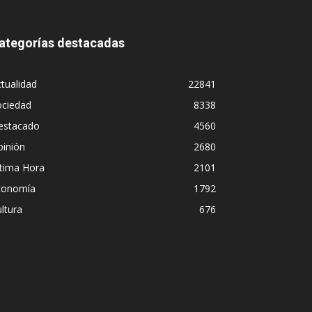
ategorías destacadas
tualidad
22841
ociedad
8338
estacado
4560
pinión
2680
ltima Hora
2101
conomía
1792
ltura
676
go Leuco pintaba para bueno en la labor
o prefirió derrapar y terminar en un pr
eaming sin categoría en LUZU TV