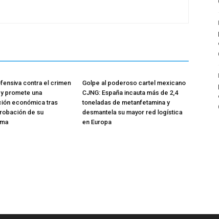
ofensiva contra el crimen
Golpe al poderoso cartel mexicano
 y promete una
CJNG: España incauta más de 2,4
ción económica tras
toneladas de metanfetamina y
probación de su
desmantela su mayor red logística
rma
en Europa