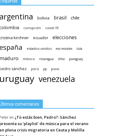
Etiquetas
argentina
brasil
chile
bolivia
colombia
covid-19
corrupción
elecciones
cristina kirchner
ecuador
españa
estados unidos
lula
evo morales
maduro
méxico
onu
nicaragua
paraguay
pedro sánchez
psoe.
perú
pp
uruguay
venezuela
Últimos comentarios
¿Tú estás bien, Pedro?: Sánchez
Peter
en
presenta su ‘playlist’ de música para el verano
en plena crisis migratoria en Ceuta y Melilla