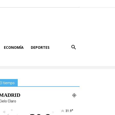
ECONOMÍA
DEPORTES
El tiempo
MADRID
Cielo Claro
°
31.9
°