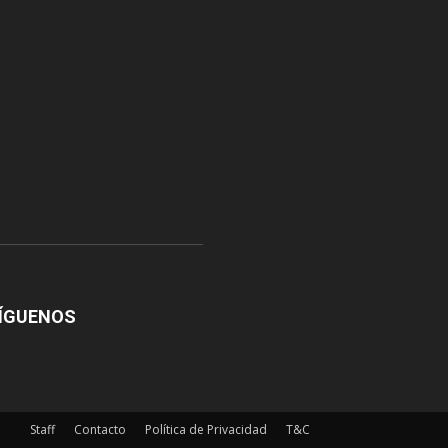
 Almuena
-
4 agosto, 2026
ÍGUENOS
Staff
Contacto
Política de Privacidad
T&C