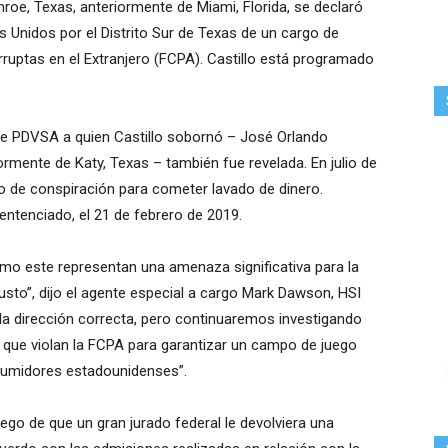
nroe, Texas, anteriormente de Miami, Florida, se declaró
os Unidos por el Distrito Sur de Texas de un cargo de
rruptas en el Extranjero (FCPA). Castillo está programado
 de PDVSA a quien Castillo sobornó – José Orlando
ormente de Katy, Texas – también fue revelada. En julio de
o de conspiración para cometer lavado de dinero.
tenciado, el 21 de febrero de 2019.
mo este representan una amenaza significativa para la
usto”, dijo el agente especial a cargo Mark Dawson, HSI
la dirección correcta, pero continuaremos investigando
que violan la FCPA para garantizar un campo de juego
nsumidores estadounidenses”.
luego de que un gran jurado federal le devolviera una