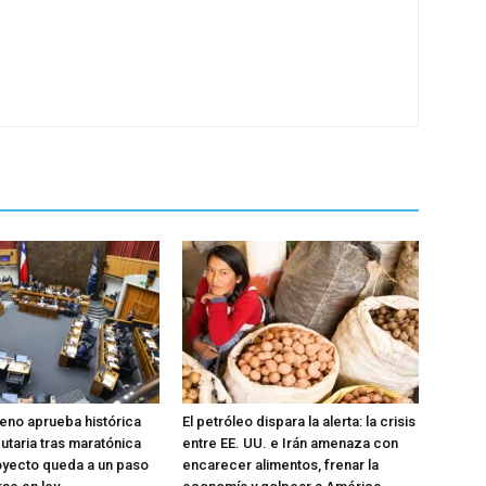
eno aprueba histórica
El petróleo dispara la alerta: la crisis
utaria tras maratónica
entre EE. UU. e Irán amenaza con
oyecto queda a un paso
encarecer alimentos, frenar la