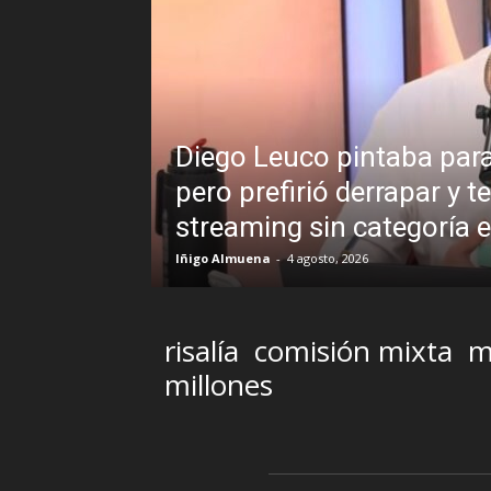
a labor periodística,
¿Padece Pedro
n un programa de
Analistas deba
presidente
R.C. Gómez
-
2 agosto, 2026
risalía
comisión mixta
m
millones