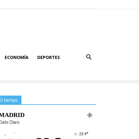
ECONOMÍA
DEPORTES
El tiempo
MADRID
Cielo Claro
°
23.9
°