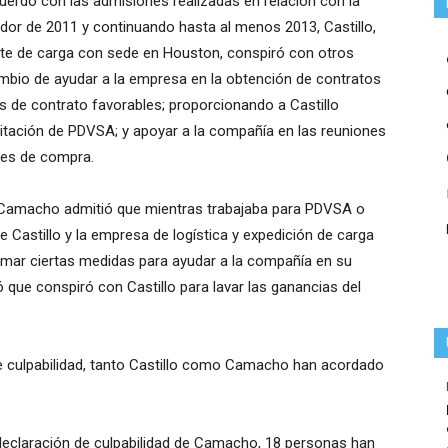
uerdo con las admisiones realizadas en relación con la
edor de 2011 y continuando hasta al menos 2013, Castillo,
rte de carga con sede en Houston, conspiró con otros
mbio de ayudar a la empresa en la obtención de contratos
 de contrato favorables; proporcionando a Castillo
icitación de PDVSA; y apoyar a la compañía en las reuniones
nes de compra.
, Camacho admitió que mientras trabajaba para PDVSA o
e Castillo y la empresa de logística y expedición de carga
tomar ciertas medidas para ayudar a la compañía en su
ue conspiró con Castillo para lavar las ganancias del
 culpabilidad, tanto Castillo como Camacho han acordado
a declaración de culpabilidad de Camacho, 18 personas han