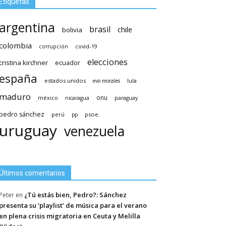
Etiquetas
argentina
brasil
chile
bolivia
colombia
covid-19
corrupción
elecciones
cristina kirchner
ecuador
españa
estados unidos
lula
evo morales
maduro
méxico
onu
nicaragua
paraguay
pedro sánchez
psoe.
perú
pp
uruguay
venezuela
Últimos comentarios
¿Tú estás bien, Pedro?: Sánchez
Peter
en
presenta su ‘playlist’ de música para el verano
en plena crisis migratoria en Ceuta y Melilla