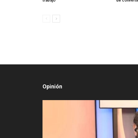
trabajo
de converti
Opinión