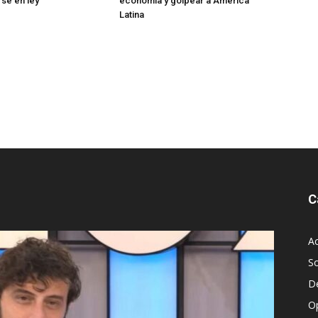
rse en ley
economía y golpear a América
Latina
C
Ac
S
D
O