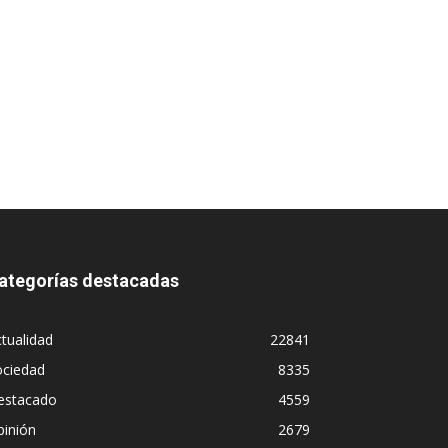
ategorías destacadas
tualidad
22841
ociedad
8335
estacado
4559
pinión
2679