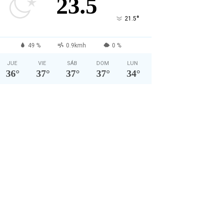
23.5
°
21.5
49 %
0.9kmh
0 %
JUE
VIE
SÁB
DOM
LUN
36
°
37
°
37
°
37
°
34
°