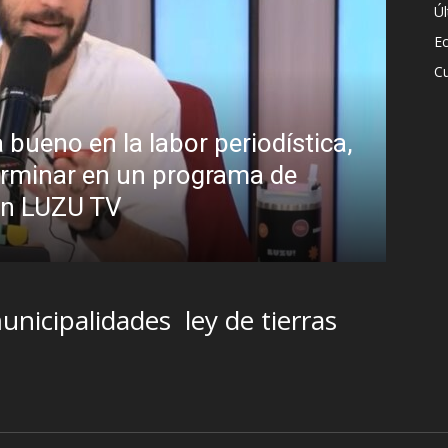
Ú
E
Cu
 Sánchez el “Síndrome de Hubris”?
ten sobre el estilo de liderazgo del
unicipalidades
ley de tierras