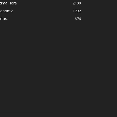
ltima Hora
2100
conomía
1792
ltura
676
Ceuta, una ciudad sitiada por e
blinda ante la inacción de un G
María Inés Vivas
-
1 agosto, 2026