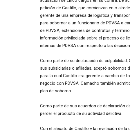
acusación de cinco cargos en su contra. De ac
petición de Castillo, que comienzan en o alred
gerente de una empresa de logística y transpo
para sobornar a un funcionario de PDVSA a ca
de PDVSA, extensiones de contratos y términos
información privilegiada sobre el proceso de l
internas de PDVSA con respecto a las decisio
Como parte de su declaración de culpabilidad
sus subsidiarias o afiliadas, aceptó sobornos d
para la cual Castillo era gerente a cambio de 
negocio con PDVSA. Camacho también admitió q
plan de soborno.
Como parte de sus acuerdos de declaración de
perder el producto de su actividad delictiva.
Con el alegato de Castillo y la revelación de l