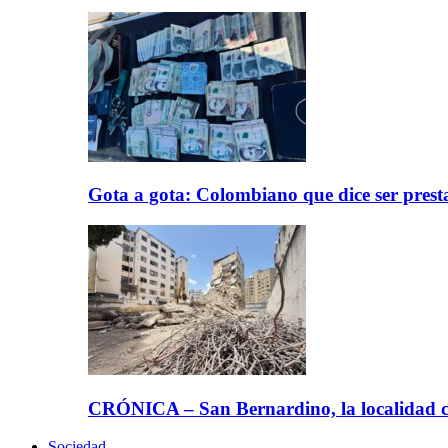
Gota a gota: Colombiano que dice ser prest
CRÓNICA – San Bernardino, la localidad ca
Sociedad