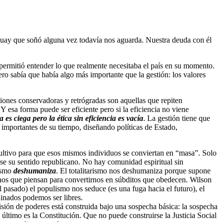
guay que soñó alguna vez todavía nos aguarda. Nuestra deuda con él
permitió entender lo que realmente necesitaba el país en su momento.
ro sabía que había algo más importante que la gestión: los valores
iones conservadoras y retrógradas son aquellas que repiten
 esa forma puede ser eficiente pero si la eficiencia no viene
a es ciega pero la ética sin eficiencia es vacía
. La gestión tiene que
 importantes de su tiempo, diseñando políticas de Estado,
ultivo para que esos mismos individuos se conviertan en “masa”. Solo
se su sentido republicano. No hay comunidad espiritual sin
rismo
deshumaniza
. El totalitarismo nos deshumaniza porque supone
adanos que piensan para convertirnos en súbditos que obedecen. Wilson
 pasado) el populismo nos seduce (es una fuga hacia el futuro), el
dinados podemos ser libres.
isión de poderes está construida bajo una sospecha básica: la sospecha
 último es la Constitución. Que no puede construirse la Justicia Social