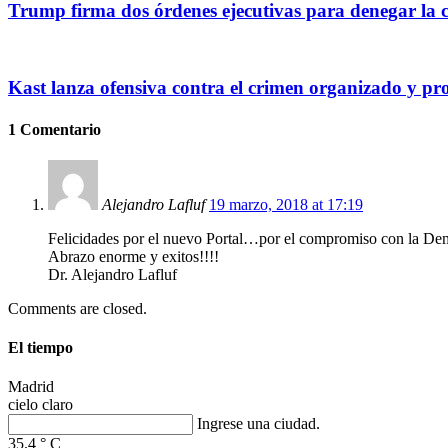
Trump firma dos órdenes ejecutivas para denegar la c
Kast lanza ofensiva contra el crimen organizado y p
1 Comentario
Alejandro Lafluf
19 marzo, 2018 at 17:19
Felicidades por el nuevo Portal…por el compromiso con la Dem
Abrazo enorme y exitos!!!!
Dr. Alejandro Lafluf
Comments are closed.
El tiempo
Madrid
cielo claro
Ingrese una ciudad.
35.4
°
C