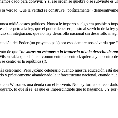
 hemos dado para convivir. Y si ese orden se quiebra o se subvierte es u
o la verdad. Que la verdad se construye “políticamente” (deliberativamen
nca midió costos políticos. Nunca le importó si algo era posible o impo
 es el respeto a la ley, que el poder debe ser puesto al servicio de la ley
o sin integración, que no hay desarrollo nacional sin desarrollo integral
epción del Poder (un proyecto país) por eso siempre nos advertía que “n
ento de que “
nosotros no estamos a la izquierda ni a la derecha de n
Wilson sabía que el factor común entre la centro-izquierda y la centro-de
e centro es la república (!).
más celebrarlo. Pero ¿cómo celebrarlo cuando nuestra educación está d
 y prácticamente abandonado la infraestructura nacional, cuando nues
da con Wilson es una deuda con el Porvenir. No hay forma de recordarlo
lograrlo, lo que sí sé, es que es imprescindible que lo hagamos… Y por 