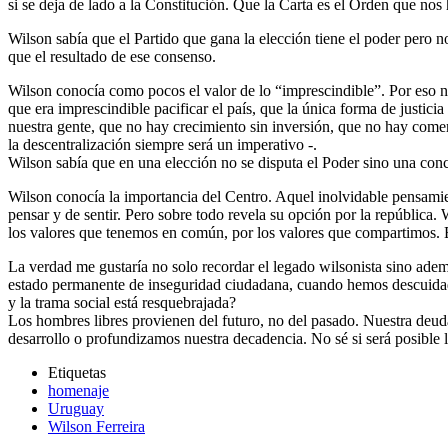
si se deja de lado a la Constitución. Que la Carta es el Orden que nos
Wilson sabía que el Partido que gana la elección tiene el poder pero n
que el resultado de ese consenso.
Wilson conocía como pocos el valor de lo “imprescindible”. Por eso nu
que era imprescindible pacificar el país, que la única forma de justicia
nuestra gente, que no hay crecimiento sin inversión, que no hay comerci
la descentralización siempre será un imperativo -.
Wilson sabía que en una elección no se disputa el Poder sino una conc
Wilson conocía la importancia del Centro. Aquel inolvidable pensami
pensar y de sentir. Pero sobre todo revela su opción por la república. 
los valores que tenemos en común, por los valores que compartimos. Es
La verdad me gustaría no solo recordar el legado wilsonista sino ade
estado permanente de inseguridad ciudadana, cuando hemos descuidado
y la trama social está resquebrajada?
Los hombres libres provienen del futuro, no del pasado. Nuestra deu
desarrollo o profundizamos nuestra decadencia. No sé si será posible 
Etiquetas
homenaje
Uruguay
Wilson Ferreira