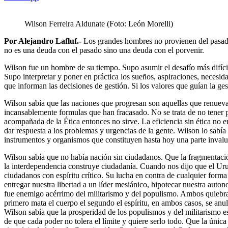
Wilson Ferreira Aldunate (Foto: León Morelli)
Por Alejandro Lafluf.-
Los grandes hombres no provienen del pasado 
no es una deuda con el pasado sino una deuda con el porvenir.
Wilson fue un hombre de su tiempo. Supo asumir el desafío más difíci
Supo interpretar y poner en práctica los sueños, aspiraciones, necesi
que informan las decisiones de gestión. Si los valores que guían la ge
Wilson sabía que las naciones que progresan son aquellas que renueva
incansablemente formulas que han fracasado. No se trata de no tener p
acompañada de la Ética entonces no sirve. La eficiencia sin ética no e
dar respuesta a los problemas y urgencias de la gente. Wilson lo sabí
instrumentos y organismos que constituyen hasta hoy una parte invaluab
Wilson sabía que no había nación sin ciudadanos. Que la fragmentació
la interdependencia construye ciudadanía. Cuando nos dijo que el Ur
ciudadanos con espíritu crítico. Su lucha en contra de cualquier forma
entregar nuestra libertad a un líder mesiánico, hipotecar nuestra auto
fue enemigo acérrimo del militarismo y del populismo. Ambos quiebran 
primero mata el cuerpo el segundo el espíritu, en ambos casos, se anu
Wilson sabía que la prosperidad de los populismos y del militarismo e
de que cada poder no tolera el límite y quiere serlo todo. Que la única