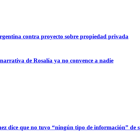
gentina contra proyecto sobre propiedad privada
 narrativa de Rosalía ya no convence a nadie
z dice que no tuvo “ningún tipo de información” de sus