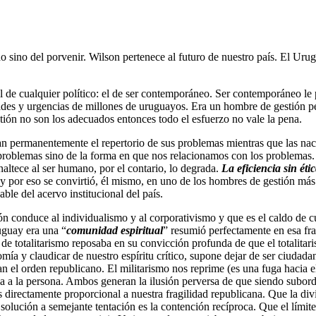
sino del porvenir. Wilson pertenece al futuro de nuestro país. El Uru
l de cualquier político: el de ser contemporáneo. Ser contemporáneo le 
dades y urgencias de millones de uruguayos. Era un hombre de gestión pe
stión no son los adecuados entonces todo el esfuerzo no vale la pena.
n permanentemente el repertorio de sus problemas mientras que las nac
roblemas sino de la forma en que nos relacionamos con los problemas. Y
naltece al ser humano, por el contario, lo degrada.
La eficiencia sin étic
a y por eso se convirtió, él mismo, en uno de los hombres de gestión más
le del acervo institucional del país.
n conduce al individualismo y al corporativismo y que es el caldo de c
uguay era una “
comunidad espiritual
” resumió perfectamente en esa fra
 de totalitarismo reposaba en su convicción profunda de que el totalita
nomía y claudicar de nuestro espíritu crítico, supone dejar de ser ciud
el orden republicano. El militarismo nos reprime (es una fuga hacia el
la a la persona. Ambos generan la ilusión perversa de que siendo subor
s directamente proporcional a nuestra fragilidad republicana. Que la div
 solución a semejante tentación es la contención recíproca. Que el límite