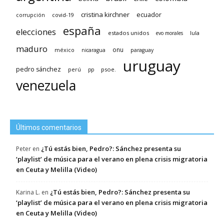
cristina kirchner
ecuador
covid-19
corrupción
españa
elecciones
estados unidos
lula
evo morales
maduro
méxico
onu
nicaragua
paraguay
uruguay
pedro sánchez
psoe.
perú
pp
venezuela
Últimos comentarios
¿Tú estás bien, Pedro?: Sánchez presenta su
Peter
en
‘playlist’ de música para el verano en plena crisis migratoria
en Ceuta y Melilla (Video)
¿Tú estás bien, Pedro?: Sánchez presenta su
Karina L.
en
‘playlist’ de música para el verano en plena crisis migratoria
en Ceuta y Melilla (Video)