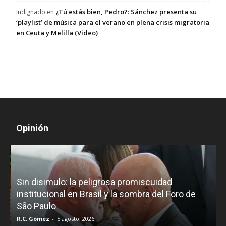
¿Tú estás bien, Pedro?: Sánchez presenta su
Indignado
en
‘playlist’ de música para el verano en plena crisis migratoria
en Ceuta y Melilla (Video)
Opinión
D
Sin disimulo: la peligrosa promiscuidad
p
e
institucional en Brasil y la sombra del Foro de
São Paulo
R.C. Gómez
-
5 agosto, 2026
I