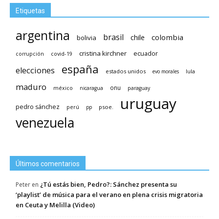
Etiquetas
argentina
brasil
chile
colombia
bolivia
cristina kirchner
ecuador
covid-19
corrupción
españa
elecciones
estados unidos
lula
evo morales
maduro
méxico
onu
nicaragua
paraguay
uruguay
pedro sánchez
psoe.
perú
pp
venezuela
Últimos comentarios
¿Tú estás bien, Pedro?: Sánchez presenta su
Peter
en
‘playlist’ de música para el verano en plena crisis migratoria
en Ceuta y Melilla (Video)