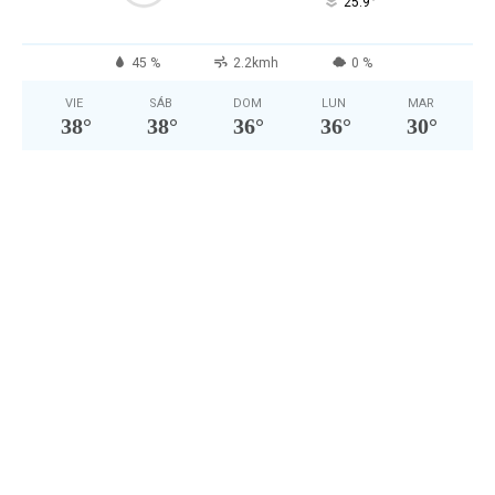
°
25.9
45 %
2.2kmh
0 %
VIE
SÁB
DOM
LUN
MAR
38
°
38
°
36
°
36
°
30
°