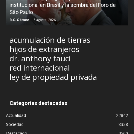
e
institucional en Brasil y la sombra del Foro de
São Paulo
R.C. Gómez
-
5 agosto, 2026
I
acumulación de tierras
hijos de extranjeros
dr. anthony fauci
red internacional
ley de propiedad privada
Categorías destacadas
Actualidad
22842
Sociedad
8338
Destacado
4560