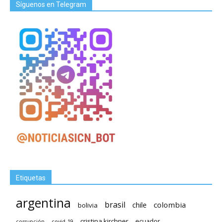
Síguenos en Telegram
Etiquetas
argentina
brasil
chile
colombia
bolivia
cristina kirchner
ecuador
covid-19
corrupción