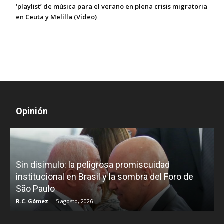
‘playlist’ de música para el verano en plena crisis migratoria
en Ceuta y Melilla (Video)
Opinión
D
Sin disimulo: la peligrosa promiscuidad
p
e
institucional en Brasil y la sombra del Foro de
São Paulo
R.C. Gómez
-
5 agosto, 2026
I