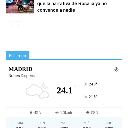
qué la narrativa de Rosalía ya no
convence a nadie
El tiempo
MADRID
Nubes Dispersas
°
24.8
°
24.1
°
21.8
43 %
1.3kmh
30 %
DOM
LUN
MAR
MIÉ
JUE