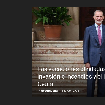
adas de Pedro Sánchez frente a un
 el inexplicable veto al Rey en