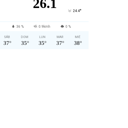
26.1
°
24.4
36 %
0.9kmh
0 %
SÁB
DOM
LUN
MAR
MIÉ
37
°
35
°
35
°
37
°
38
°