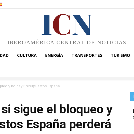
I
C
N
IBEROAMÉRICA CENTRAL DE NOTICIAS
EDAD
CULTURA
ENERGÍA
TRANSPORTES
TURISMO
oqueo y no hay Presupuestos España...
si sigue el bloqueo y
stos España perderá