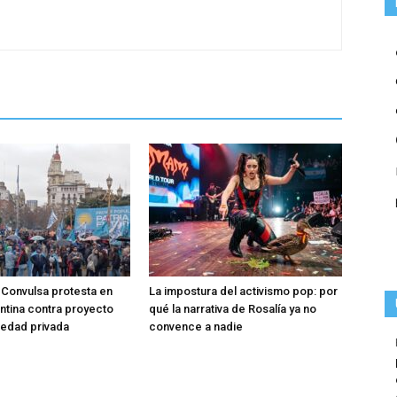
Convulsa protesta en
La impostura del activismo pop: por
entina contra proyecto
qué la narrativa de Rosalía ya no
iedad privada
convence a nadie