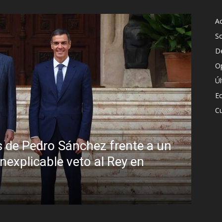
Ac
S
D
O
Ú
E
Cu
Sin disimulo: la peligrosa promiscuidad
Brasil y la sombra del Foro de São Pau
R.C. Gómez
-
5 agosto, 2026