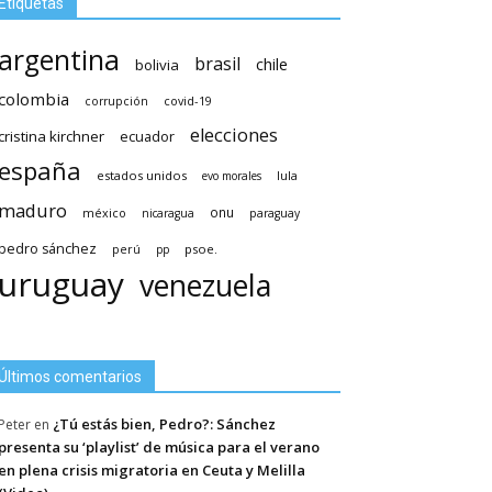
Etiquetas
argentina
brasil
chile
bolivia
colombia
covid-19
corrupción
elecciones
cristina kirchner
ecuador
españa
estados unidos
lula
evo morales
maduro
méxico
onu
nicaragua
paraguay
pedro sánchez
psoe.
perú
pp
uruguay
venezuela
Últimos comentarios
¿Tú estás bien, Pedro?: Sánchez
Peter
en
presenta su ‘playlist’ de música para el verano
en plena crisis migratoria en Ceuta y Melilla