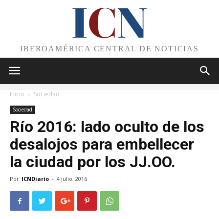
I
C
N
IBEROAMÉRICA CENTRAL DE NOTICIAS
Inicio
Sociedad
Sociedad
Río 2016: lado oculto de los
desalojos para embellecer
la ciudad por los JJ.OO.
Por
ICNDiario
-
4 julio, 2016