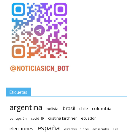
Etiquetas
argentina
brasil
chile
colombia
bolivia
cristina kirchner
ecuador
covid-19
corrupción
españa
elecciones
estados unidos
lula
evo morales