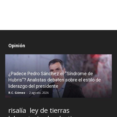
Opinión
¿Padece Pedro Sánchez el “Síndrome de
C
Hubris”? Analistas debaten sobre el estilo de
c
liderazgo del presidente
R.C. Gómez
-
2 agosto, 2026
M
risalía
ley de tierras