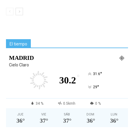
El tiempo
MADRID
Cielo Claro
°
31.6
°
30.2
°
29
34 %
0.5kmh
0 %
JUE
VIE
SÁB
DOM
LUN
36
°
37
°
37
°
36
°
36
°