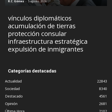
R.C. Gómez
-
5 agosto, 2026
I
vínculos diplomáticos
acumulación de tierras
protección consular
infraestructura estratégica
expulsión de inmigrantes
Categorías destacadas
Actualidad
22843
Sociedad
8340
Destacado
4561
Opinión
2681
Última Hora
2102