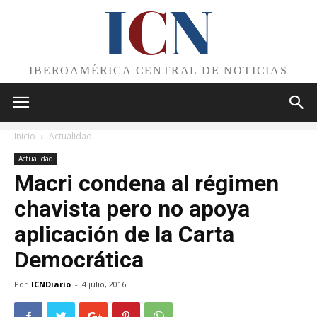
I
C
N
IBEROAMÉRICA CENTRAL DE NOTICIAS
Inicio
Actualidad
Actualidad
Macri condena al régimen
chavista pero no apoya
aplicación de la Carta
Democrática
Por
ICNDiario
-
4 julio, 2016