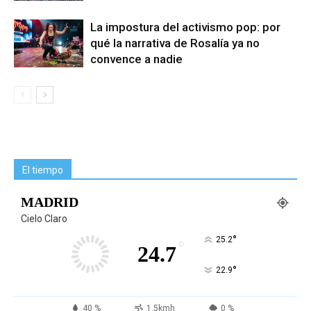
La impostura del activismo pop: por
qué la narrativa de Rosalía ya no
convence a nadie
El tiempo
MADRID
Cielo Claro
°
25.2
°
24.7
°
22.9
40 %
1.5kmh
0 %