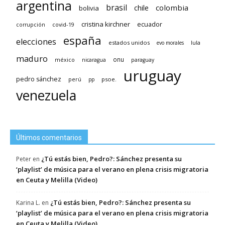
argentina
brasil
chile
colombia
bolivia
cristina kirchner
ecuador
covid-19
corrupción
españa
elecciones
estados unidos
lula
evo morales
maduro
méxico
onu
nicaragua
paraguay
uruguay
pedro sánchez
psoe.
perú
pp
venezuela
Últimos comentarios
¿Tú estás bien, Pedro?: Sánchez presenta su
Peter
en
‘playlist’ de música para el verano en plena crisis migratoria
en Ceuta y Melilla (Video)
¿Tú estás bien, Pedro?: Sánchez presenta su
Karina L.
en
‘playlist’ de música para el verano en plena crisis migratoria
en Ceuta y Melilla (Video)