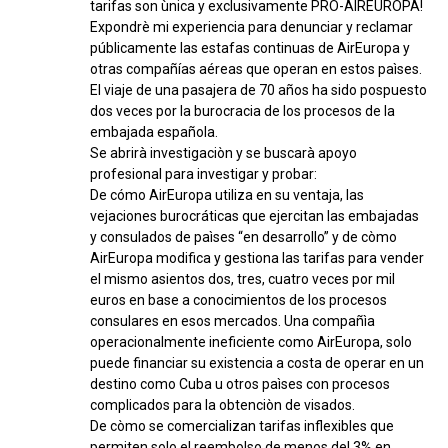
tarifas son ùnica y exclusivamente PRO-AIREUROPA!
Expondrè mi experiencia para denunciar y reclamar
públicamente las estafas continuas de AirEuropa y
otras compañías aéreas que operan en estos paìses.
El viaje de una pasajera de 70 años ha sido pospuesto
dos veces por la burocracia de los procesos de la
embajada española.
Se abrirà investigaciòn y se buscarà apoyo
profesional para investigar y probar:
De cómo AirEuropa utiliza en su ventaja, las
vejaciones burocráticas que ejercitan las embajadas
y consulados de paìses “en desarrollo” y de còmo
AirEuropa modifica y gestiona las tarifas para vender
el mismo asientos dos, tres, cuatro veces por mil
euros en base a conocimientos de los procesos
consulares en esos mercados. Una compañìa
operacionalmente ineficiente como AirEuropa, solo
puede financiar su existencia a costa de operar en un
destino como Cuba u otros paìses con procesos
complicados para la obtenciòn de visados.
De còmo se comercializan tarifas inflexibles que
permiten solo el reembolso de menos del 3% en