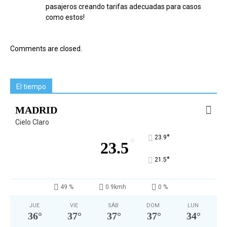
pasajeros creando tarifas adecuadas para casos
como estos!
Comments are closed.
El tiempo
MADRID
Cielo Claro
°
23.9
°
23.5
°
21.5
49 %
0.9kmh
0 %
JUE
VIE
SÁB
DOM
LUN
36
°
37
°
37
°
37
°
34
°