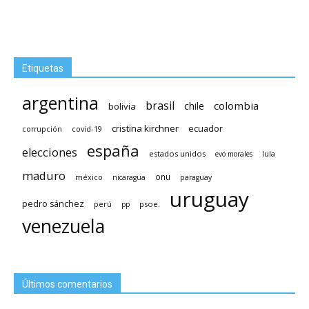
Etiquetas
argentina
brasil
chile
colombia
bolivia
cristina kirchner
ecuador
covid-19
corrupción
españa
elecciones
estados unidos
lula
evo morales
maduro
méxico
onu
nicaragua
paraguay
uruguay
pedro sánchez
psoe.
perú
pp
venezuela
Últimos comentarios