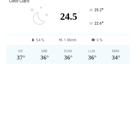
Cielo Claro
°
25.2
°
24.5
°
22.6
54 %
1.8kmh
0 %
VIE
SÁB
DOM
LUN
MAR
37
°
36
°
36
°
36
°
34
°