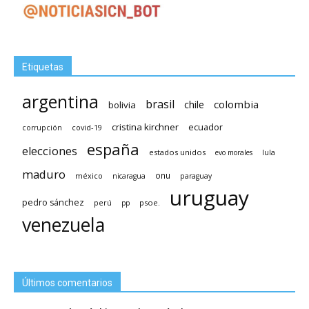
Etiquetas
argentina
brasil
chile
colombia
bolivia
cristina kirchner
ecuador
covid-19
corrupción
españa
elecciones
estados unidos
lula
evo morales
maduro
méxico
onu
nicaragua
paraguay
uruguay
pedro sánchez
psoe.
perú
pp
venezuela
Últimos comentarios