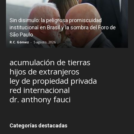
D
Sin disimulo: la peligrosa promiscuidad
p
e
institucional en Brasil y la sombra del Foro de
São Paulo
R.C. Gómez
-
5 agosto, 2026
I
acumulación de tierras
hijos de extranjeros
ley de propiedad privada
red internacional
dr. anthony fauci
Categorías destacadas