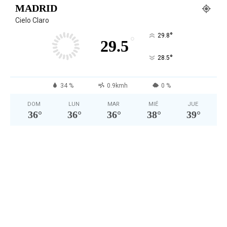
MADRID
Cielo Claro
°
29.8
°
29.5
°
28.5
34 %
0.9kmh
0 %
DOM
LUN
MAR
MIÉ
JUE
36
°
36
°
36
°
38
°
39
°