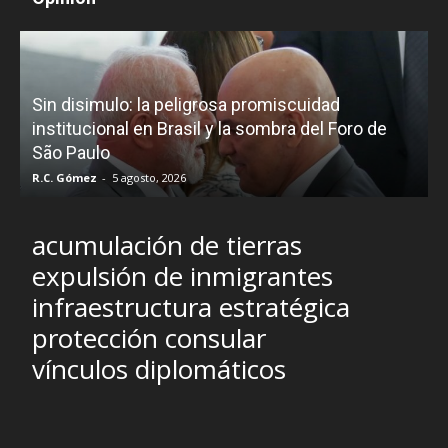
D
Sin disimulo: la peligrosa promiscuidad
p
e
institucional en Brasil y la sombra del Foro de
São Paulo
R.C. Gómez
-
5 agosto, 2026
I
acumulación de tierras
expulsión de inmigrantes
infraestructura estratégica
protección consular
vínculos diplomáticos