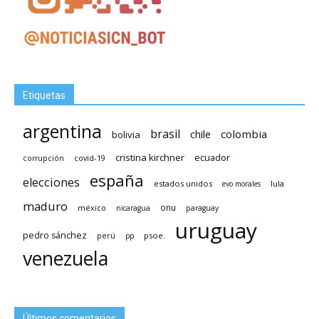
Etiquetas
argentina
brasil
chile
colombia
bolivia
cristina kirchner
ecuador
covid-19
corrupción
españa
elecciones
estados unidos
lula
evo morales
maduro
méxico
onu
nicaragua
paraguay
uruguay
pedro sánchez
psoe.
perú
pp
venezuela
Últimos comentarios