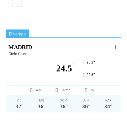
El tiempo
MADRID
Cielo Claro
°
25.2
°
24.5
°
22.6
54 %
1.8kmh
0 %
VIE
SÁB
DOM
LUN
MAR
37
°
36
°
36
°
36
°
34
°