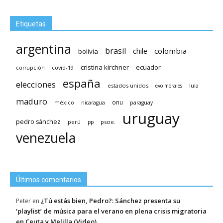
Etiquetas
argentina
brasil
chile
colombia
bolivia
cristina kirchner
ecuador
covid-19
corrupción
españa
elecciones
estados unidos
lula
evo morales
maduro
méxico
onu
nicaragua
paraguay
uruguay
pedro sánchez
psoe.
perú
pp
venezuela
Últimos comentarios
¿Tú estás bien, Pedro?: Sánchez presenta su
Peter
en
‘playlist’ de música para el verano en plena crisis migratoria
en Ceuta y Melilla (Video)