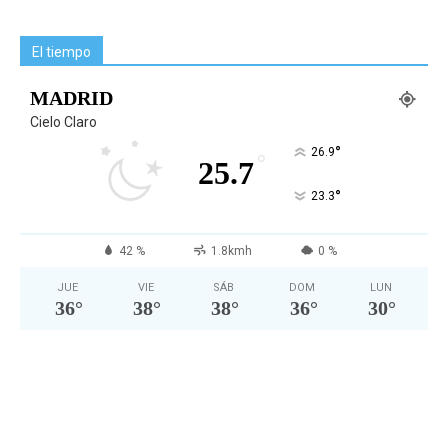
El tiempo
MADRID
Cielo Claro
°
26.9
°
25.7
°
23.3
42 %
1.8kmh
0 %
JUE
VIE
SÁB
DOM
LUN
36
°
38
°
38
°
36
°
30
°