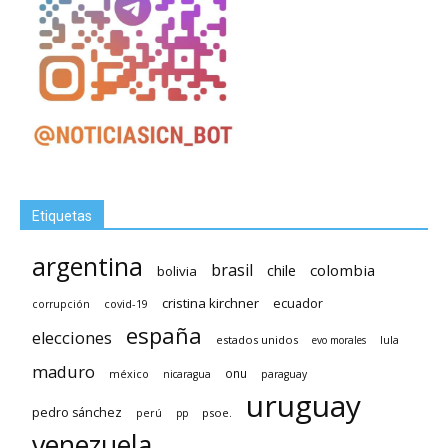
Etiquetas
argentina
brasil
chile
colombia
bolivia
cristina kirchner
ecuador
covid-19
corrupción
españa
elecciones
estados unidos
lula
evo morales
maduro
méxico
onu
nicaragua
paraguay
uruguay
pedro sánchez
psoe.
perú
pp
venezuela