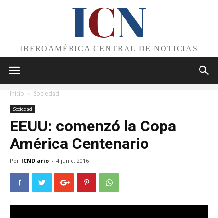
I
C
N
IBEROAMÉRICA CENTRAL DE NOTICIAS
Inicio
Sociedad
Sociedad
EEUU: comenzó la Copa
América Centenario
Por
ICNDiario
-
4 junio, 2016