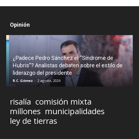
Opinión
¿Padece Pedro Sánchez el “Síndrome de
C
Hubris”? Analistas debaten sobre el estilo de
c
liderazgo del presidente
R.C. Gómez
-
2 agosto, 2026
M
risalía
comisión mixta
millones
municipalidades
ley de tierras