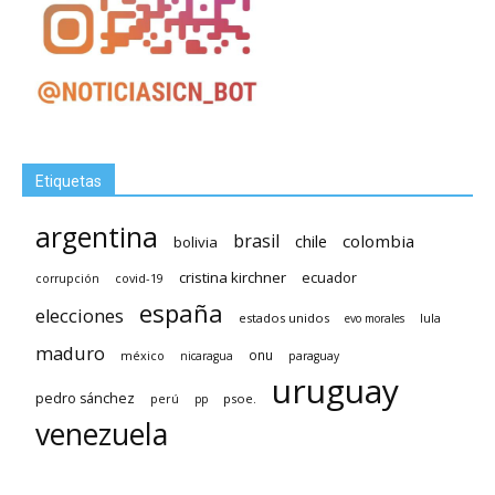
Etiquetas
argentina
brasil
chile
colombia
bolivia
cristina kirchner
ecuador
covid-19
corrupción
españa
elecciones
estados unidos
lula
evo morales
maduro
méxico
onu
nicaragua
paraguay
uruguay
pedro sánchez
psoe.
perú
pp
venezuela