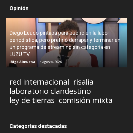
Opinión
Diego Leuco pintaba para bueno en la labor
periodística, pero prefirió derrapar y terminar en
un programa de streaming sin categoría en
H
LUZU TV
l
Iñigo Almuena
-
4 agosto, 2026
R
red internacional
risalía
laboratorio clandestino
ley de tierras
comisión mixta
Categorías destacadas