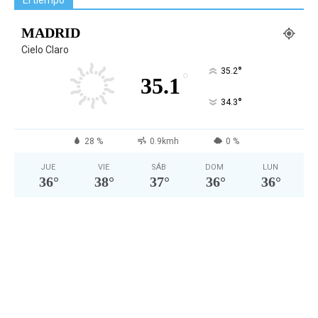
El tiempo
MADRID
Cielo Claro
°
35.2
°
35.1
°
34.3
28 %
0.9kmh
0 %
JUE
VIE
SÁB
DOM
LUN
36
°
38
°
37
°
36
°
36
°