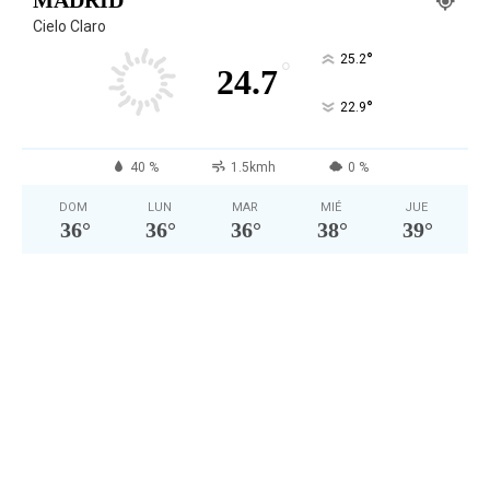
MADRID
Cielo Claro
°
25.2
°
24.7
°
22.9
40 %
1.5kmh
0 %
DOM
LUN
MAR
MIÉ
JUE
36
°
36
°
36
°
38
°
39
°