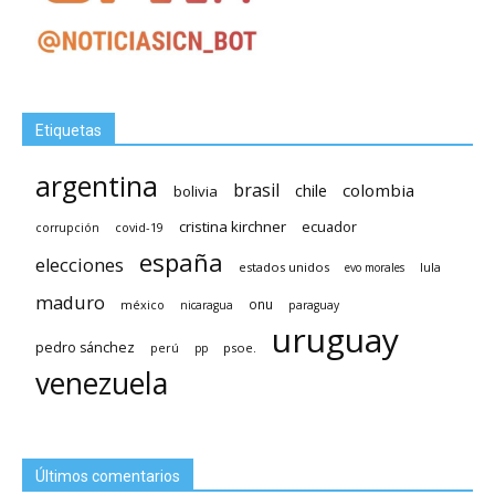
Etiquetas
argentina
brasil
chile
colombia
bolivia
cristina kirchner
ecuador
covid-19
corrupción
españa
elecciones
estados unidos
lula
evo morales
maduro
méxico
onu
nicaragua
paraguay
uruguay
pedro sánchez
psoe.
perú
pp
venezuela
Últimos comentarios