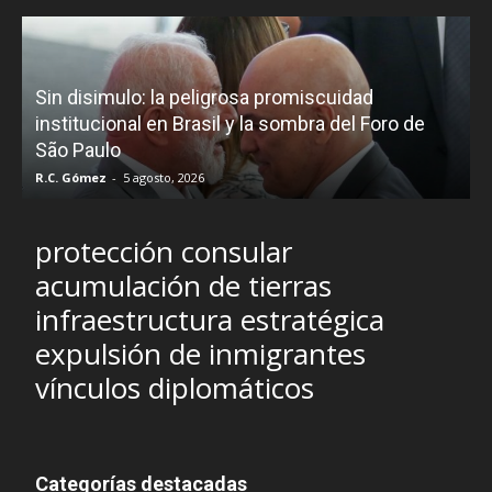
D
Sin disimulo: la peligrosa promiscuidad
p
e
institucional en Brasil y la sombra del Foro de
São Paulo
R.C. Gómez
-
5 agosto, 2026
I
protección consular
acumulación de tierras
infraestructura estratégica
expulsión de inmigrantes
vínculos diplomáticos
Categorías destacadas