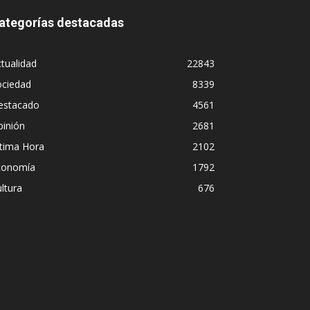
ategorías destacadas
tualidad
22843
ociedad
8339
estacado
4561
pinión
2681
ltima Hora
2102
conomía
1792
ltura
676
imulo: la peligrosa promiscuidad institu
y la sombra del Foro de São Paulo
5 agosto, 2026