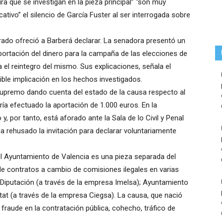
ra que se investigan en la pieza principal” “son muy
cativo” el silencio de García Fuster al ser interrogada sobre
rado ofreció a Barberá declarar. La senadora presentó un
portación del dinero para la campaña de las elecciones de
ga el reintegro del mismo. Sus explicaciones, señala el
sible implicación en los hechos investigados.
l Supremo dando cuenta del estado de la causa respecto al
ía efectuado la aportación de 1.000 euros. En la
 por tanto, está aforado ante la Sala de lo Civil y Penal
 rehusado la invitación para declarar voluntariamente
el Ayuntamiento de Valencia es una pieza separada del
 de contratos a cambio de comisiones ilegales en varias
Diputación (a través de la empresa Imelsa); Ayuntamiento
itat (a través de la empresa Ciegsa). La causa, que nació
 fraude en la contratación pública, cohecho, tráfico de