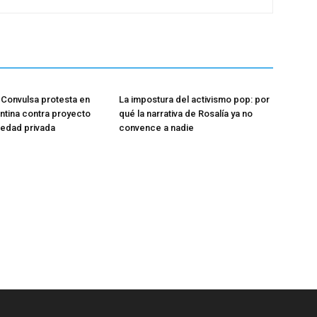
Convulsa protesta en
La impostura del activismo pop: por
entina contra proyecto
qué la narrativa de Rosalía ya no
iedad privada
convence a nadie