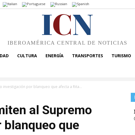
I
C
N
IBEROAMÉRICA CENTRAL DE NOTICIAS
EDAD
CULTURA
ENERGÍA
TRANSPORTES
TURISMO
o investigación por blanqueo que afecta a Rita...
miten al Supremo
r blanqueo que