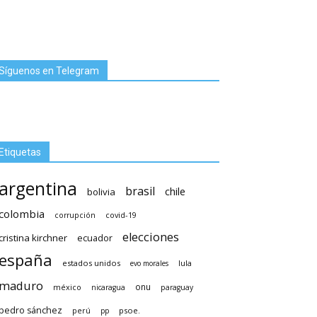
Síguenos en Telegram
Etiquetas
argentina
brasil
chile
bolivia
colombia
covid-19
corrupción
elecciones
cristina kirchner
ecuador
españa
estados unidos
lula
evo morales
maduro
méxico
onu
nicaragua
paraguay
pedro sánchez
psoe.
perú
pp