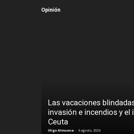
Opinión
Las vacaciones blindadas de
o la
invasión e incendios y el inex
Ceuta
Iñigo Almuena
-
6 agosto, 2026