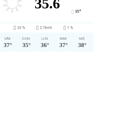
35.6
°
35
20 %
2.7kmh
1 %
SÁB
DOM
LUN
MAR
MIÉ
37
°
35
°
36
°
37
°
38
°