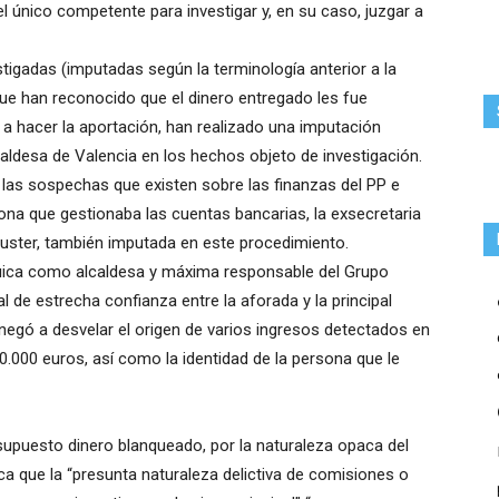
el único competente para investigar y, en su caso, juzgar a
estigadas (imputadas según la terminología anterior a la
que han reconocido que el dinero entregado les fue
 a hacer la aportación, han realizado una imputación
caldesa de Valencia en los hechos objeto de investigación.
la las sospechas que existen sobre las finanzas del PP e
sona que gestionaba las cuentas bancarias, la exsecretaria
Fuster, también imputada en este procedimiento.
rquica como alcaldesa y máxima responsable del Grupo
l de estrecha confianza entre la aforada y la principal
e negó a desvelar el origen de varios ingresos detectados en
0.000 euros, así como la identidad de la persona que le
 supuesto dinero blanqueado, por la naturaleza opaca del
a que la “presunta naturaleza delictiva de comisiones o