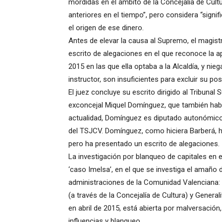
mordidas en el ámbito de la Concejalía de Cultu
anteriores en el tiempo”, pero considera “signifi
el origen de ese dinero.
Antes de elevar la causa al Supremo, el magist
escrito de alegaciones en el que reconoce la a
2015 en las que ella optaba a la Alcaldía, y nie
instructor, son insuficientes para excluir su po
El juez concluye su escrito dirigido al Tribuna
exconcejal Miquel Domínguez, que también habr
actualidad, Domínguez es diputado autonómico y,
del TSJCV. Domínguez, como hiciera Barberá, ha
pero ha presentado un escrito de alegaciones.
La investigación por blanqueo de capitales en 
‘caso Imelsa’, en el que se investiga el amaño
administraciones de la Comunidad Valenciana: 
(a través de la Concejalía de Cultura) y General
en abril de 2015, está abierta por malversación,
influencias y blanqueo.