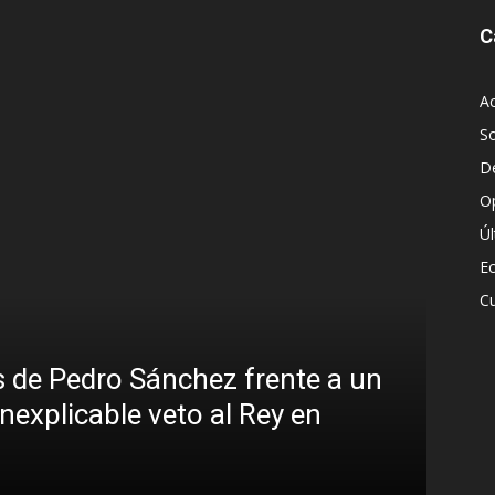
C
Ac
S
D
O
Ú
E
Cu
 Pedro Sánchez frente a un
plicable veto al Rey en
Sin dis
Brasil 
R.C. Gómez
-