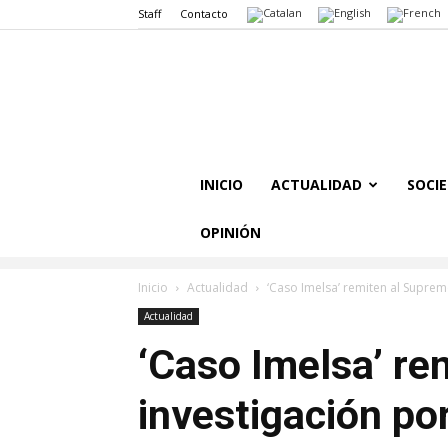
Staff
Contacto
INICIO
ACTUALIDAD
SOCI
OPINIÓN
Inicio
Actualidad
‘Caso Imelsa’ remiten al Suprem
Actualidad
‘Caso Imelsa’ re
investigación po