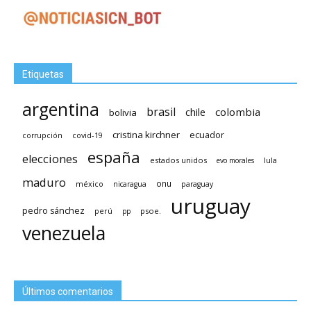
Etiquetas
argentina
brasil
chile
colombia
bolivia
cristina kirchner
ecuador
covid-19
corrupción
españa
elecciones
estados unidos
lula
evo morales
maduro
méxico
onu
nicaragua
paraguay
uruguay
pedro sánchez
psoe.
perú
pp
venezuela
Últimos comentarios