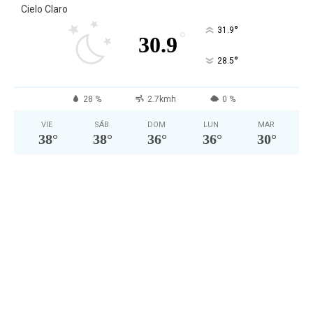
Cielo Claro
°
31.9
°
30.9
°
28.5
28 %
2.7kmh
0 %
VIE
SÁB
DOM
LUN
MAR
38
°
38
°
36
°
36
°
30
°