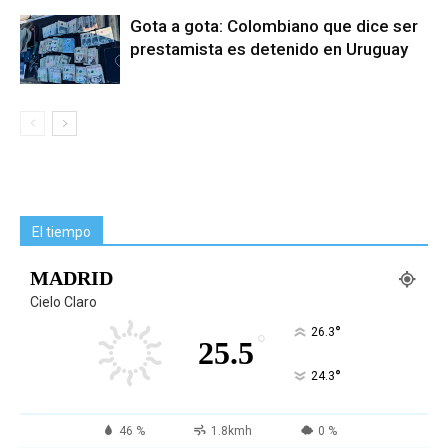
Gota a gota: Colombiano que dice ser
prestamista es detenido en Uruguay
El tiempo
MADRID
Cielo Claro
°
26.3
°
25.5
°
24.3
46 %
1.8kmh
0 %