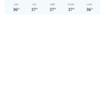
JUE
VIE
SÁB
DOM
LUN
36
°
37
°
37
°
37
°
36
°