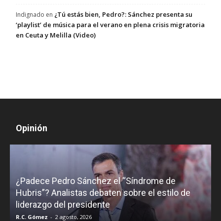
¿Tú estás bien, Pedro?: Sánchez presenta su
Indignado
en
‘playlist’ de música para el verano en plena crisis migratoria
en Ceuta y Melilla (Video)
Opinión
¿Padece Pedro Sánchez el “Síndrome de
C
Hubris”? Analistas debaten sobre el estilo de
c
liderazgo del presidente
R.C. Gómez
-
2 agosto, 2026
M