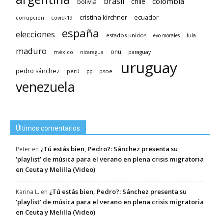
brasil
chile
colombia
bolivia
cristina kirchner
ecuador
covid-19
corrupción
españa
elecciones
estados unidos
lula
evo morales
maduro
méxico
onu
nicaragua
paraguay
uruguay
pedro sánchez
psoe.
perú
pp
venezuela
Últimos comentarios
¿Tú estás bien, Pedro?: Sánchez presenta su
Peter
en
‘playlist’ de música para el verano en plena crisis migratoria
en Ceuta y Melilla (Video)
¿Tú estás bien, Pedro?: Sánchez presenta su
Karina L.
en
‘playlist’ de música para el verano en plena crisis migratoria
en Ceuta y Melilla (Video)