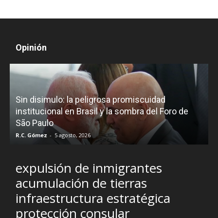
Opinión
D
Sin disimulo: la peligrosa promiscuidad
p
e
institucional en Brasil y la sombra del Foro de
São Paulo
R.C. Gómez
-
5 agosto, 2026
I
expulsión de inmigrantes
acumulación de tierras
infraestructura estratégica
protección consular