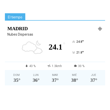
El tiempo
MADRID
Nubes Dispersas
°
24.8
°
24.1
°
21.8
43 %
1.3kmh
30 %
DOM
LUN
MAR
MIÉ
JUE
35
°
36
°
37
°
38
°
37
°