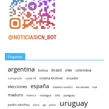
Etiquetas
argentina
brasil
chile
colombia
bolivia
cristina kirchner
ecuador
covid-19
corrupción
españa
elecciones
estados unidos
lula
evo morales
maduro
méxico
onu
nicaragua
paraguay
uruguay
pedro sánchez
psoe.
perú
pp