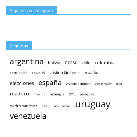
Síguenos en Telegram
Etiquetas
argentina
brasil
chile
colombia
bolivia
cristina kirchner
ecuador
covid-19
corrupción
españa
elecciones
estados unidos
lula
evo morales
maduro
méxico
onu
nicaragua
paraguay
uruguay
pedro sánchez
psoe.
perú
pp
venezuela