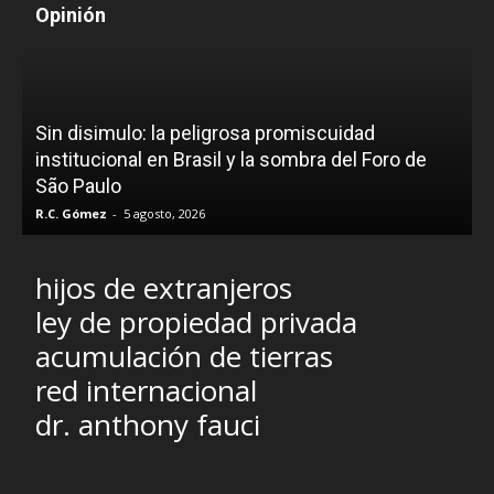
Opinión
D
Sin disimulo: la peligrosa promiscuidad
p
e
institucional en Brasil y la sombra del Foro de
São Paulo
R.C. Gómez
-
5 agosto, 2026
I
hijos de extranjeros
ley de propiedad privada
acumulación de tierras
red internacional
dr. anthony fauci