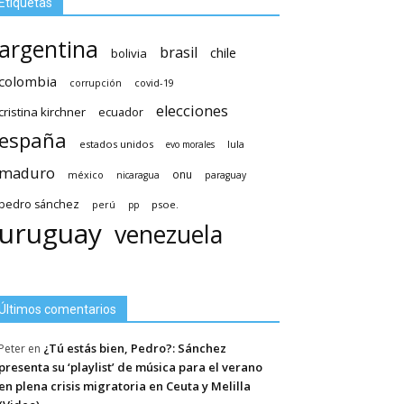
Etiquetas
argentina
brasil
chile
bolivia
colombia
covid-19
corrupción
elecciones
cristina kirchner
ecuador
españa
estados unidos
lula
evo morales
maduro
méxico
onu
nicaragua
paraguay
pedro sánchez
psoe.
perú
pp
uruguay
venezuela
Últimos comentarios
¿Tú estás bien, Pedro?: Sánchez
Peter
en
presenta su ‘playlist’ de música para el verano
en plena crisis migratoria en Ceuta y Melilla