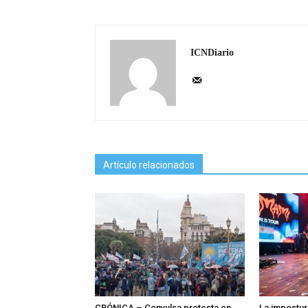
ICNDiario
Artículo relacionados
CRÓNICA – Convulsa protesta en
La impostur