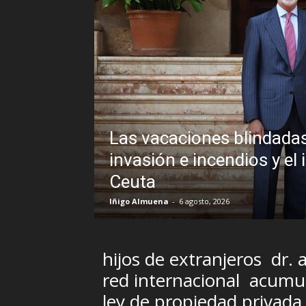
Las vacaciones blindadas
uando la
invasión e incendios y el 
Ceuta
Iñigo Almuena
-
6 agosto, 2026
hijos de extranjeros
dr. 
red internacional
acumul
ley de propiedad privada