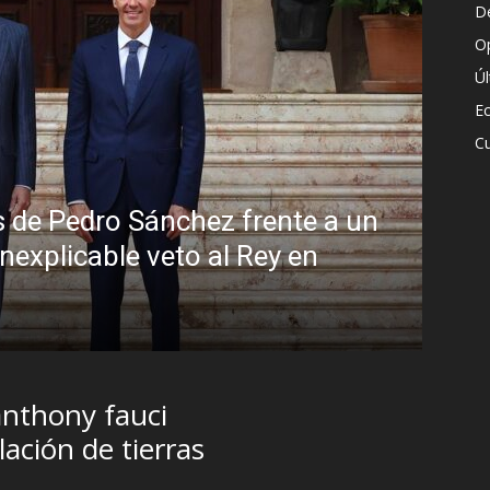
D
O
Ú
E
Cu
 de Pedro Sánchez frente a un
inexplicable veto al Rey en
Sin
Bra
R.C. G
anthony fauci
ación de tierras