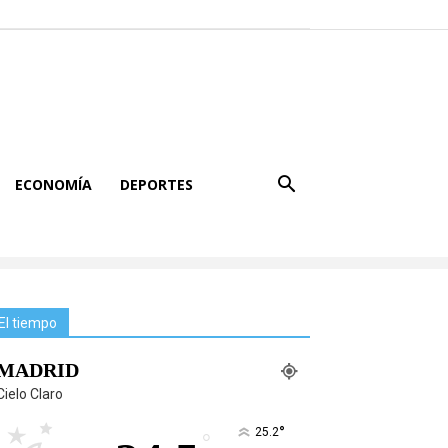
ECONOMÍA
DEPORTES
El tiempo
MADRID
Cielo Claro
°
25.2
°