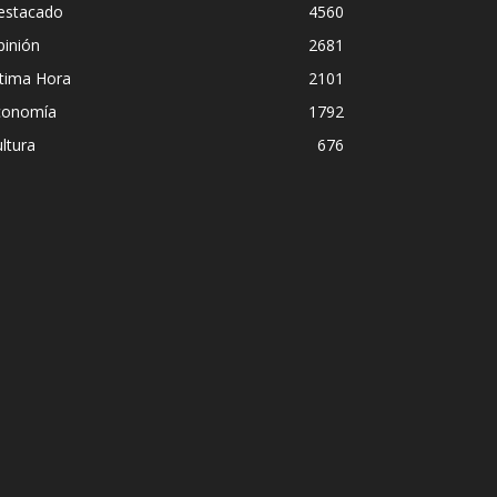
estacado
4560
pinión
2681
ltima Hora
2101
conomía
1792
ltura
676
 disimulo: la peligrosa promiscuidad ins
sil y la sombra del Foro de São Paulo
ómez
-
5 agosto, 2026