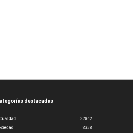
ategorías destacadas
tualidad
22842
ociedad
8338