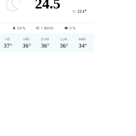
24.5
°
22.6
54 %
1.8kmh
0 %
VIE
SÁB
DOM
LUN
MAR
37
°
36
°
36
°
36
°
34
°