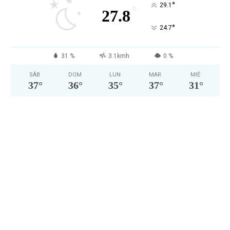
°
29.1
°
27.8
°
24.7
31 %
3.1kmh
0 %
SÁB
DOM
LUN
MAR
MIÉ
37
°
36
°
35
°
37
°
31
°