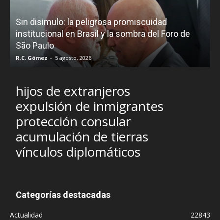
D
Sin disimulo: la peligrosa promiscuidad
p
e
institucional en Brasil y la sombra del Foro de
São Paulo
R.C. Gómez
-
5 agosto, 2026
I
hijos de extranjeros
expulsión de inmigrantes
protección consular
acumulación de tierras
vínculos diplomáticos
Categorías destacadas
Actualidad
22843