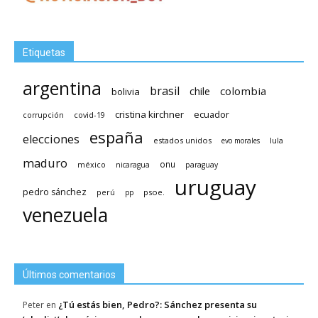
Etiquetas
argentina
brasil
chile
colombia
bolivia
cristina kirchner
ecuador
covid-19
corrupción
españa
elecciones
estados unidos
lula
evo morales
maduro
méxico
onu
nicaragua
paraguay
uruguay
pedro sánchez
psoe.
perú
pp
venezuela
Últimos comentarios
¿Tú estás bien, Pedro?: Sánchez presenta su
Peter
en