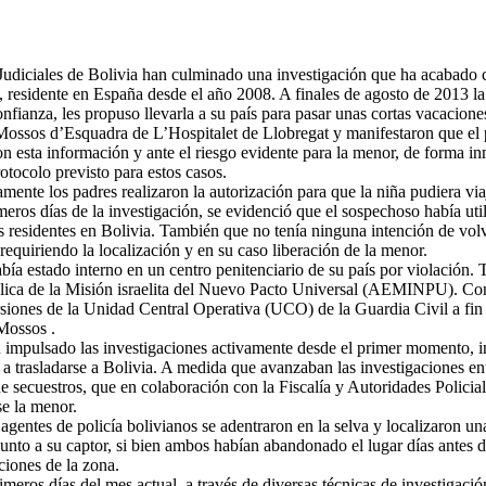
Judiciales de Bolivia han culminado una investigación que ha acabado c
residente en España desde el año 2008. A finales de agosto de 2013 la 
onfianza, les propuso llevarla a su país para pasar unas cortas vacacio
Mossos d’Esquadra de L’Hospitalet de Llobregat y manifestaron que el p
Con esta información y ante el riesgo evidente para la menor, de forma i
tocolo previsto para estos casos.
mente los padres realizaron la autorización para que la niña pudiera vi
imeros días de la investigación, se evidenció que el sospechoso había uti
s residentes en Bolivia. También que no tenía ninguna intención de vol
equiriendo la localización y en su caso liberación de la menor.
bía estado interno en un centro penitenciario de su país por violación. 
ica de la Misión israelita del Nuevo Pacto Universal (AEMINPU). Confe
iones de la Unidad Central Operativa (UCO) de la Guardia Civil a fin de
 Mossos .
 impulsado las investigaciones activamente desde el primer momento, ini
l a trasladarse a Bolivia. A medida que avanzaban las investigaciones en
e secuestros, que en colaboración con la Fiscalía y Autoridades Policial
se la menor.
n agentes de policía bolivianos se adentraron en la selva y localizaron
unto a su captor, si bien ambos habían abandonado el lugar días antes d
ciones de la zona.
imeros días del mes actual, a través de diversas técnicas de investigac