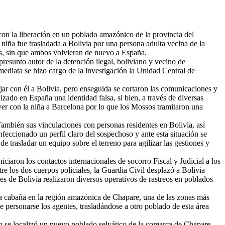
on la liberación en un poblado amazónico de la provincia del
niña fue trasladada a Bolivia por una persona adulta vecina de la
nes, sin que ambos volvieran de nuevo a España.
resunto autor de la detención ilegal, boliviano y vecino de
nmediata se hizo cargo de la investigación la Unidad Central de
ajar con él a Bolivia, pero enseguida se cortaron las comunicaciones y
lizado en España una identidad falsa, si bien, a través de diversas
ver con la niña a Barcelona por lo que los Mossos tramitaron una
También sus vinculaciones con personas residentes en Bolivia, así
ccionado un perfil claro del sospechoso y ante esta situación se
 trasladar un equipo sobre el terreno para agilizar las gestiones y
ciaron los contactos internacionales de socorro Fiscal y Judicial a los
tre los dos cuerpos policiales, la Guardia Civil desplazó a Bolivia
es de Bolivia realizaron diversos operativos de rastreos en poblados
 una cabaña en la región amazónica de Chapare, una de las zonas más
e personarse los agentes, trasladándose a otro poblado de esta área
ión se localizó un nuevo poblado selvático de la comarca de Chapare,