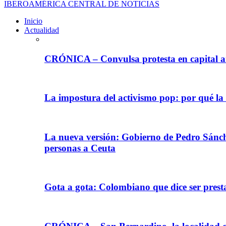
IBEROAMÉRICA CENTRAL DE NOTICIAS
Inicio
Actualidad
CRÓNICA – Convulsa protesta en capital ar
La impostura del activismo pop: por qué la
La nueva versión: Gobierno de Pedro Sánche
personas a Ceuta
Gota a gota: Colombiano que dice ser prest