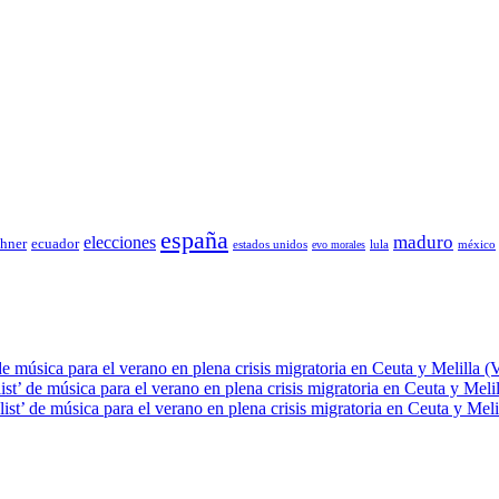
españa
elecciones
maduro
chner
ecuador
estados unidos
lula
méxico
evo morales
de música para el verano en plena crisis migratoria en Ceuta y Melilla (
ist’ de música para el verano en plena crisis migratoria en Ceuta y Meli
ist’ de música para el verano en plena crisis migratoria en Ceuta y Meli