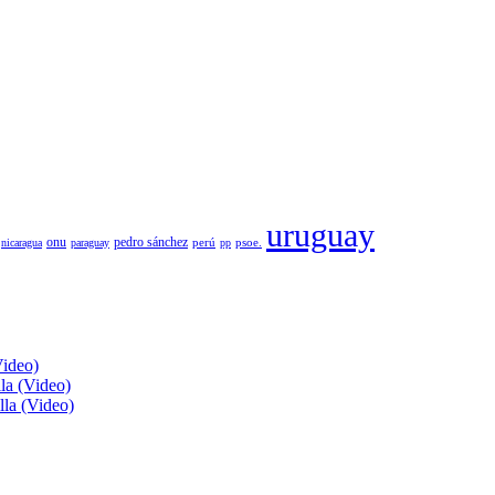
uruguay
pedro sánchez
onu
psoe.
nicaragua
paraguay
perú
pp
Video)
lla (Video)
lla (Video)