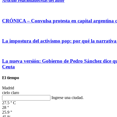
Artículo relacionados
Más del autor
CRÓNICA – Convulsa protesta en capital argentina c
La impostura del activismo pop: por qué la narrativa
La nueva versión: Gobierno de Pedro Sánchez dice que
Ceuta
El tiempo
Madrid
cielo claro
Ingrese una ciudad.
27.5
°
C
28
°
25.9
°
45 %