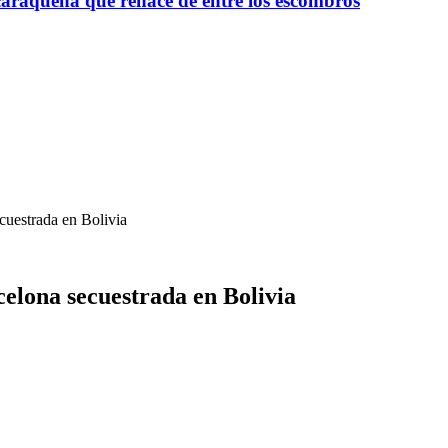
raqueña que renace de entre los escombros
ecuestrada en Bolivia
celona secuestrada en Bolivia