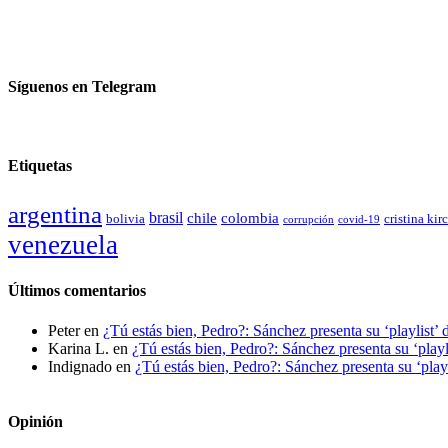
Síguenos en Telegram
Etiquetas
argentina
brasil
chile
colombia
bolivia
cristina kir
covid-19
corrupción
venezuela
Últimos comentarios
Peter
en
¿Tú estás bien, Pedro?: Sánchez presenta su ‘playlist’ 
Karina L.
en
¿Tú estás bien, Pedro?: Sánchez presenta su ‘playl
Indignado
en
¿Tú estás bien, Pedro?: Sánchez presenta su ‘playl
Opinión