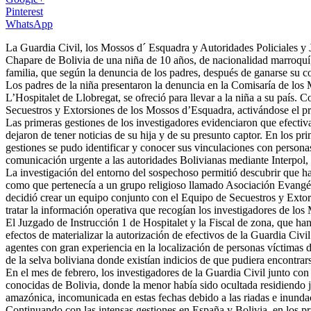
Pinterest
WhatsApp
La Guardia Civil, los Mossos d´ Esquadra y Autoridades Policiales y 
Chapare de Bolivia de una niña de 10 años, de nacionalidad marroquí, 
familia, que según la denuncia de los padres, después de ganarse su c
Los padres de la niña presentaron la denuncia en la Comisaría de los 
L’Hospitalet de Llobregat, se ofreció para llevar a la niña a su país. 
Secuestros y Extorsiones de los Mossos d’Esquadra, activándose el pro
Las primeras gestiones de los investigadores evidenciaron que efectiva
dejaron de tener noticias de su hija y de su presunto captor. En los pr
gestiones se pudo identificar y conocer sus vinculaciones con persona
comunicación urgente a las autoridades Bolivianas mediante Interpol, r
La investigación del entorno del sospechoso permitió descubrir que ha
como que pertenecía a un grupo religioso llamado Asociación Evangél
decidió crear un equipo conjunto con el Equipo de Secuestros y Extors
tratar la información operativa que recogían los investigadores de los
El Juzgado de Instrucción 1 de Hospitalet y la Fiscal de zona, que han
efectos de materializar la autorización de efectivos de la Guardia Civi
agentes con gran experiencia en la localización de personas víctimas d
de la selva boliviana donde existían indicios de que pudiera encontrar
En el mes de febrero, los investigadores de la Guardia Civil junto co
conocidas de Bolivia, donde la menor había sido ocultada residiendo j
amazónica, incomunicada en estas fechas debido a las riadas e inunda
Continuando con las intensas gestiones en España y Bolivia, en los pr