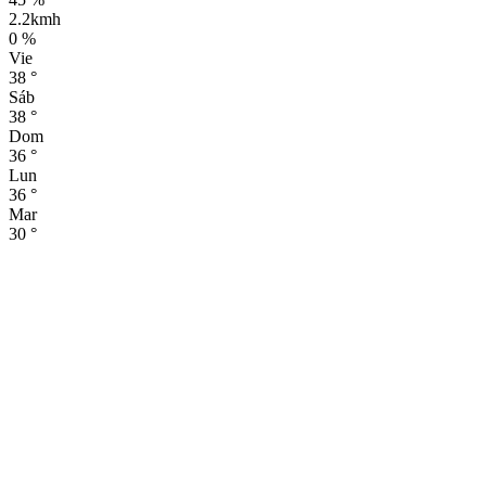
2.2kmh
0 %
Vie
38
°
Sáb
38
°
Dom
36
°
Lun
36
°
Mar
30
°