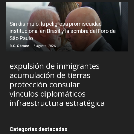
D
Sin disimulo: la peligrosa promiscuidad
p
e
institucional en Brasil y la sombra del Foro de
São Paulo
R.C. Gómez
-
5 agosto, 2026
I
expulsión de inmigrantes
acumulación de tierras
protección consular
vínculos diplomáticos
infraestructura estratégica
Categorías destacadas