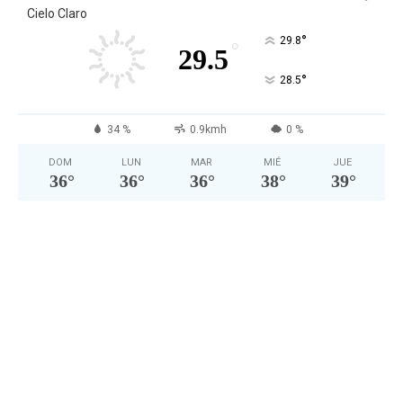
Cielo Claro
°
29.8
°
29.5
°
28.5
34 %
0.9kmh
0 %
DOM
LUN
MAR
MIÉ
JUE
36
°
36
°
36
°
38
°
39
°