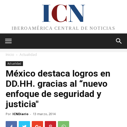
I
C
N
IBEROAMÉRICA CENTRAL DE NOTICIAS
Inicio
Actualidad
Actualidad
México destaca logros en
DD.HH. gracias al “nuevo
enfoque de seguridad y
justicia"
Por
ICNDiario
-
13 marzo, 2014