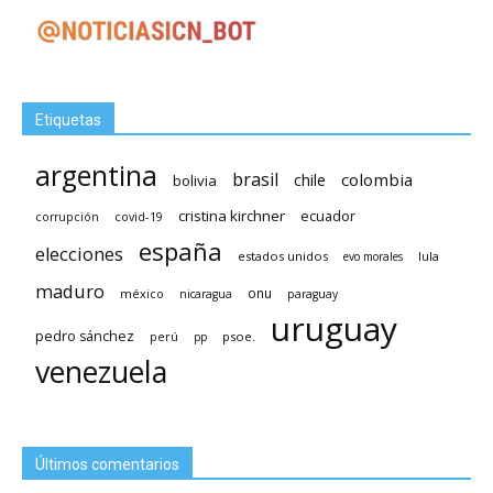
Etiquetas
argentina
brasil
chile
colombia
bolivia
cristina kirchner
ecuador
covid-19
corrupción
españa
elecciones
estados unidos
lula
evo morales
maduro
méxico
onu
nicaragua
paraguay
uruguay
pedro sánchez
psoe.
perú
pp
venezuela
Últimos comentarios