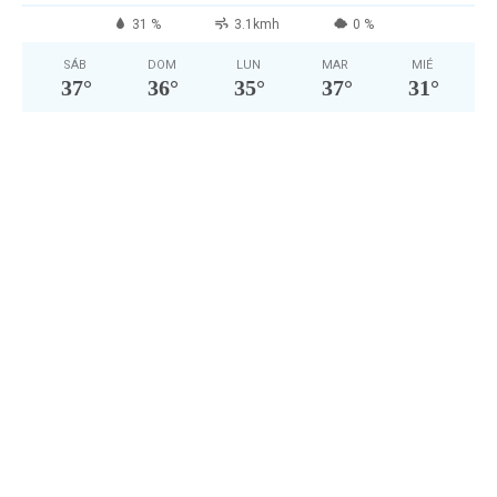
31 %
3.1kmh
0 %
SÁB
DOM
LUN
MAR
MIÉ
37
°
36
°
35
°
37
°
31
°