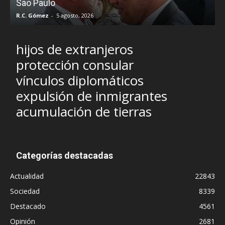
São Paulo
R.C. Gómez
-
5 agosto, 2026
I
hijos de extranjeros
protección consular
vínculos diplomáticos
expulsión de inmigrantes
acumulación de tierras
Categorías destacadas
Actualidad
22843
Sociedad
8339
Destacado
4561
Opinión
2681