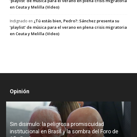
‘playlist’ de música para el verano en plena crisis migratoria
en Ceuta y Melilla (Video)
¿Tú estás bien, Pedro?: Sánchez presenta su
Indignado
en
‘playlist’ de música para el verano en plena crisis migratoria
en Ceuta y Melilla (Video)
Opinión
D
Sin disimulo: la peligrosa promiscuidad
p
e
institucional en Brasil y la sombra del Foro de