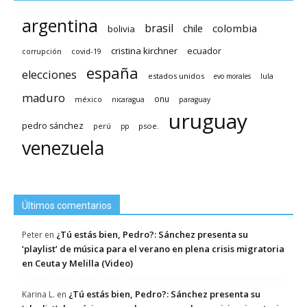
argentina
brasil
chile
colombia
bolivia
cristina kirchner
ecuador
covid-19
corrupción
españa
elecciones
estados unidos
lula
evo morales
maduro
méxico
onu
nicaragua
paraguay
uruguay
pedro sánchez
psoe.
perú
pp
venezuela
Últimos comentarios
¿Tú estás bien, Pedro?: Sánchez presenta su
Peter
en
‘playlist’ de música para el verano en plena crisis migratoria
en Ceuta y Melilla (Video)
¿Tú estás bien, Pedro?: Sánchez presenta su
Karina L.
en